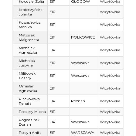
Kołodziej Zofia
EIP
GŁOGÓW
Wizytówka
Krotoszyńska
EIP
Wizytówka
Jolanta
Kubasiewicz
EIP
Wizytówka
Monika
Matusiak
EIP
POLKOWICE
Wizytówka
Małgorzata
Michalak
EIP
Wizytówka
Agnieszka
Michniak
EIP
Warszawa
Wizytówka
Justyna
Militowski
EIP
Warszawa
Wizytówka
Cezary
Omielan
EIP
Wizytówka
Agnieszka
Plackowska
EIP
Poznań
Wizytówka
Renata
Poczęty Milena
EIP
Wizytówka
Pogodziński
EIP
Warszawa
Wizytówka
Dorian
Polcyn Anita
EIP
WARSZAWA
Wizytówka