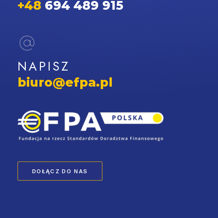
+48
694 489 915
NAPISZ
biuro@efpa.pl
DOŁĄCZ DO NAS