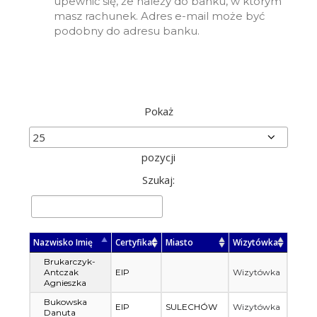
upewnić się, że należy do banku, w którym
masz rachunek. Adres e-mail może być
podobny do adresu banku.
Pokaż
pozycji
Szukaj:
Nazwisko Imię
Certyfikat
Miasto
Wizytówka
Brukarczyk-
Antczak
EIP
Wizytówka
Agnieszka
Bukowska
EIP
SULECHÓW
Wizytówka
Danuta