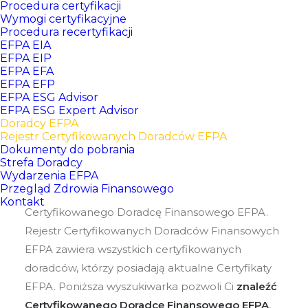
Procedura certyfikacji
Wymogi certyfikacyjne
Procedura recertyfikacji
EFPA EIA
EFPA EIP
EFPA EFA
EFPA EFP
EFPA ESG Advisor
EFPA ESG Expert Advisor
Doradcy EFPA
Rejestr Certyfikowanych Doradców EFPA
Dokumenty do pobrania
Strefa Doradcy
Wydarzenia EFPA
Przegląd Zdrowia Finansowego
Poniższa wyszukiwarka pozwoli Ci odnaleźć
Kontakt
Certyfikowanego Doradcę Finansowego EFPA.
Rejestr Certyfikowanych Doradców Finansowych
EFPA zawiera wszystkich certyfikowanych
doradców, którzy posiadają aktualne Certyfikaty
EFPA. Poniższa wyszukiwarka pozwoli Ci
znaleźć
Certyfikowanego Doradcę Finansowego EFPA
,