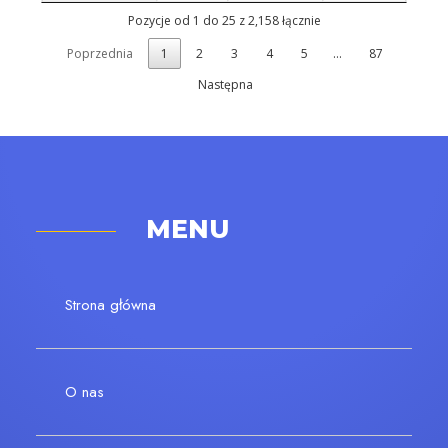
Pozycje od 1 do 25 z 2,158 łącznie
Poprzednia
1
2
3
4
5
…
87
Następna
MENU
Strona główna
O nas