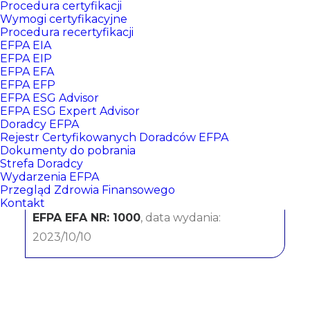
Procedura certyfikacji
Wymogi certyfikacyjne
Procedura recertyfikacji
EFPA EIA
EFPA EIP
EFPA EFA
EFPA EFP
EFPA ESG Advisor
EFPA ESG Expert Advisor
Doradcy EFPA
Danuta Ćwięka
Rejestr Certyfikowanych Doradców EFPA
Dokumenty do pobrania
Strefa Doradcy
Erste Bank Polska
Wydarzenia EFPA
Przegląd Zdrowia Finansowego
CERTYFIKATY:
Kontakt
EFPA EFA NR: 1000
, data wydania:
2023/10/10