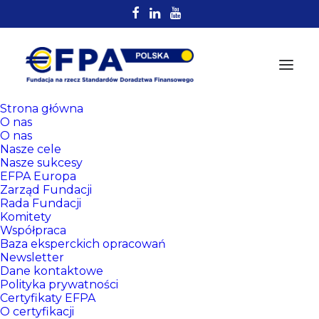
Strona główna
O nas
O nas
Nasze cele
Nasze sukcesy
EFPA Europa
Zarząd Fundacji
Rada Fundacji
Komitety
Rejestr
Współpraca
Certyfikowanych
Baza eksperckich opracowań
Newsletter
Doradców EFPA
Dane kontaktowe
Polityka prywatności
Certyfikaty EFPA
O certyfikacji