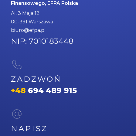
Finansowego, EFPA Polska
Al. 3 Maja 12
00-391 Warszawa
biuro@efpa.pl
NIP: 7010183448
ZADZWOŃ
+48
694 489 915
NAPISZ