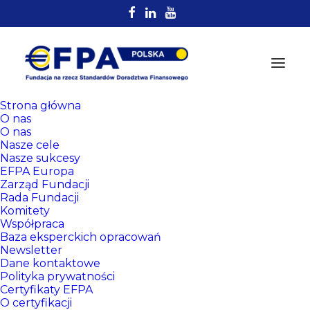
Strona główna
O nas
O nas
Nasze cele
Nasze sukcesy
EFPA Europa
Zarząd Fundacji
Rada Fundacji
Komitety
Rejestr
Współpraca
Certyfikowanych
Baza eksperckich opracowań
Newsletter
Doradców EFPA
Dane kontaktowe
Polityka prywatności
Certyfikaty EFPA
O certyfikacji