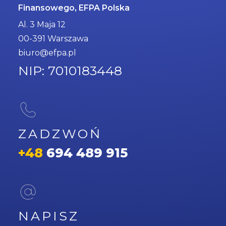
Finansowego, EFPA Polska
Al. 3 Maja 12
00-391 Warszawa
biuro@efpa.pl
NIP: 7010183448
ZADZWOŃ
+48
694 489 915
NAPISZ