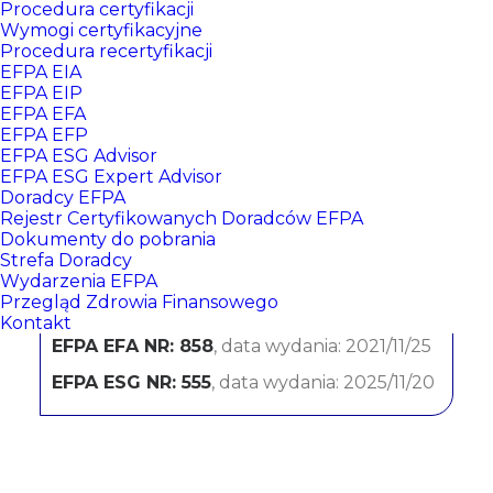
Procedura certyfikacji
Wymogi certyfikacyjne
Procedura recertyfikacji
EFPA EIA
EFPA EIP
EFPA EFA
EFPA EFP
EFPA ESG Advisor
EFPA ESG Expert Advisor
Doradcy EFPA
Marek Brojacz
Rejestr Certyfikowanych Doradców EFPA
Dokumenty do pobrania
Strefa Doradcy
PKO Bank Polski SA
Wydarzenia EFPA
Przegląd Zdrowia Finansowego
CERTYFIKATY:
Kontakt
EFPA EFA NR: 858
, data wydania: 2021/11/25
EFPA ESG NR: 555
, data wydania: 2025/11/20