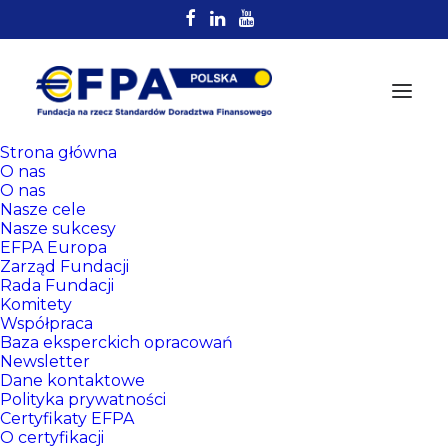
Strona główna
O nas
O nas
Nasze cele
Nasze sukcesy
EFPA Europa
Zarząd Fundacji
Rada Fundacji
Komitety
Rejestr
Współpraca
Certyfikowanych
Baza eksperckich opracowań
Newsletter
Doradców EFPA
Dane kontaktowe
Polityka prywatności
Certyfikaty EFPA
O certyfikacji