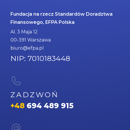
Fundacja na rzecz Standardów Doradztwa
Finansowego, EFPA Polska
Al. 3 Maja 12
00-391 Warszawa
biuro@efpa.pl
NIP: 7010183448
ZADZWOŃ
+48
694 489 915