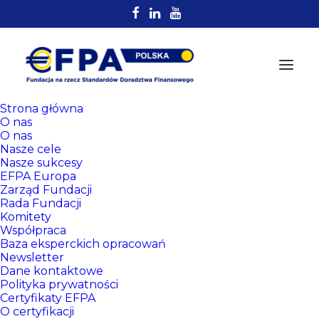
Strona główna
O nas
O nas
Nasze cele
Nasze sukcesy
EFPA Europa
Zarząd Fundacji
Rada Fundacji
Komitety
Rejestr
Współpraca
Certyfikowanych
Baza eksperckich opracowań
Newsletter
Doradców EFPA
Dane kontaktowe
Polityka prywatności
Certyfikaty EFPA
O certyfikacji