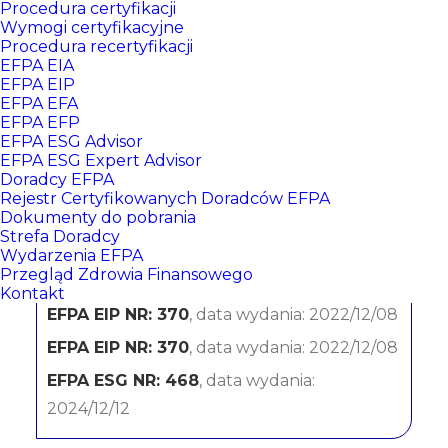
Procedura certyfikacji
Wymogi certyfikacyjne
Procedura recertyfikacji
EFPA EIA
EFPA EIP
EFPA EFA
EFPA EFP
EFPA ESG Advisor
EFPA ESG Expert Advisor
Doradcy EFPA
Julita Machnio
Rejestr Certyfikowanych Doradców EFPA
Dokumenty do pobrania
Strefa Doradcy
BNP Paribas Bank Polska SA
Wydarzenia EFPA
Przegląd Zdrowia Finansowego
CERTYFIKATY:
Kontakt
EFPA EIP NR: 370
, data wydania: 2022/12/08
EFPA EIP NR: 370
, data wydania: 2022/12/08
EFPA ESG NR: 468
, data wydania:
2024/12/12