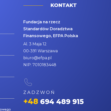
KONTAKT
Fundacja na rzecz
Standardów Doradztwa
Finansowego, EFPA Polska
Al. 3 Maja 12
00-391 Warszawa
biuro@efpa.pl
NIP: 7010183448
ZADZWOŃ
+48
694 489 915
nsowego