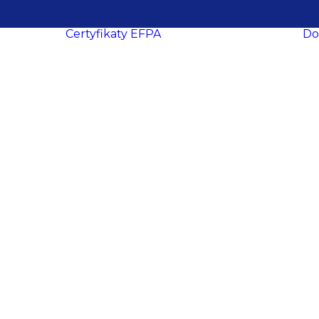
Certyfikaty EFPA
Do
O certyfikacji
le
ukcesy
Procedura
ropa
certyfikacji
Wymogi
certyfikacyjne
dacji
Procedura
y
recertyfikacji
aca
EFPA EIA
ich
EFPA EIP
ań
EFPA EFA
ter
EFPA EFP
EFPA ESG
owe
Advisor
EFPA ESG
ości
Expert Advisor