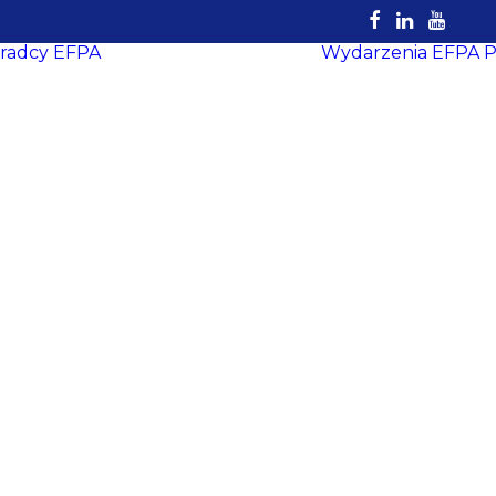
radcy EFPA
Wydarzenia EFPA
P
Rejestr
Certyfikowanych
Doradców
EFPA
Dokumenty do
pobrania
Strefa Doradcy