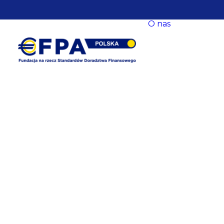
O nas
O nas
Nasze ce
Nasze s
EFPA Eu
Zarząd
Fundacji
Rada Fun
Komitet
Współpr
Baza
eksperck
opracow
Newslet
Dane
kontakt
Polityka
prywatn