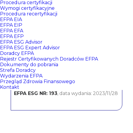
Procedura certyfikacji
Wymogi certyfikacyjne
Procedura recertyfikacji
EFPA EIA
EFPA EIP
EFPA EFA
EFPA EFP
EFPA ESG Advisor
EFPA ESG Expert Advisor
Doradcy EFPA
Kamil Fijalski
Rejestr Certyfikowanych Doradców EFPA
Dokumenty do pobrania
Strefa Doradcy
Bank Millennium
Wydarzenia EFPA
Przegląd Zdrowia Finansowego
CERTYFIKATY:
Kontakt
EFPA ESG NR: 193
, data wydania: 2023/11/28