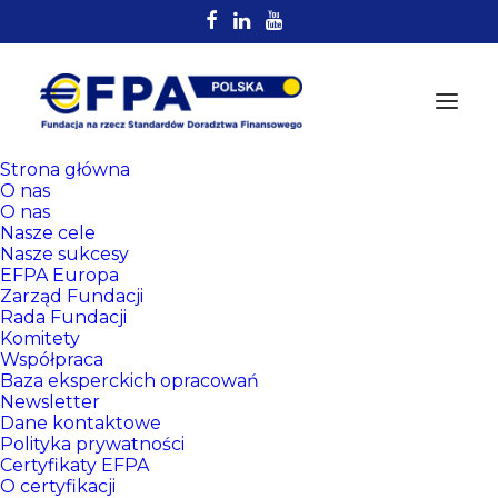
Strona główna
O nas
O nas
Nasze cele
Nasze sukcesy
EFPA Europa
Zarząd Fundacji
Rada Fundacji
Komitety
Rejestr
Współpraca
Certyfikowanych
Baza eksperckich opracowań
Newsletter
Doradców EFPA
Dane kontaktowe
Polityka prywatności
Certyfikaty EFPA
O certyfikacji