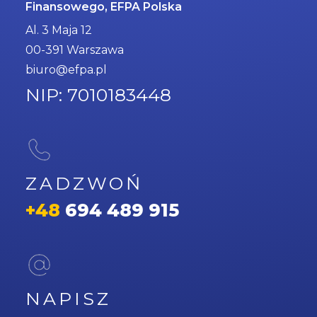
Finansowego, EFPA Polska
Al. 3 Maja 12
00-391 Warszawa
biuro@efpa.pl
NIP: 7010183448
ZADZWOŃ
+48
694 489 915
NAPISZ