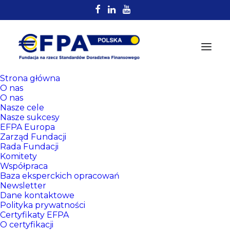
Strona główna
O nas
O nas
Nasze cele
Nasze sukcesy
EFPA Europa
Zarząd Fundacji
Rada Fundacji
Komitety
Rejestr
Współpraca
Certyfikowanych
Baza eksperckich opracowań
Newsletter
Doradców EFPA
Dane kontaktowe
Polityka prywatności
Certyfikaty EFPA
O certyfikacji