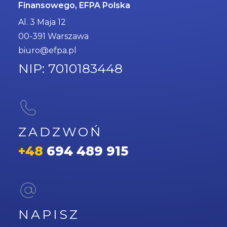
Finansowego, EFPA Polska
Al. 3 Maja 12
00-391 Warszawa
biuro@efpa.pl
NIP: 7010183448
ZADZWOŃ
+48
694 489 915
NAPISZ