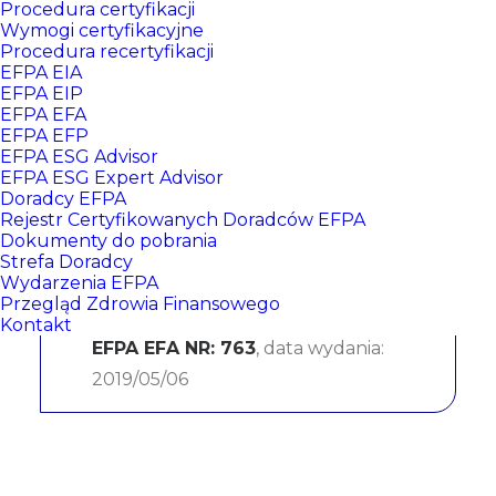
Procedura certyfikacji
Wymogi certyfikacyjne
Procedura recertyfikacji
EFPA EIA
EFPA EIP
EFPA EFA
EFPA EFP
EFPA ESG Advisor
EFPA ESG Expert Advisor
Doradcy EFPA
Łukasz Kozieł
Rejestr Certyfikowanych Doradców EFPA
Dokumenty do pobrania
Strefa Doradcy
ING Bank Śląski S.A.
Wydarzenia EFPA
Przegląd Zdrowia Finansowego
CERTYFIKATY:
Kontakt
EFPA EFA NR: 763
, data wydania:
2019/05/06