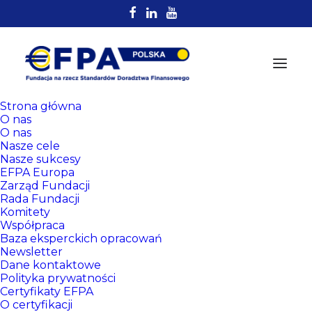
Strona główna
O nas
O nas
Nasze cele
Nasze sukcesy
EFPA Europa
Zarząd Fundacji
Rada Fundacji
Komitety
Rejestr
Współpraca
Certyfikowanych
Baza eksperckich opracowań
Newsletter
Doradców EFPA
Dane kontaktowe
Polityka prywatności
Certyfikaty EFPA
O certyfikacji