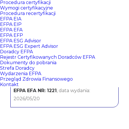
Procedura certyfikacji
Wymogi certyfikacyjne
Procedura recertyfikacji
EFPA EIA
EFPA EIP
EFPA EFA
EFPA EFP
EFPA ESG Advisor
EFPA ESG Expert Advisor
Doradcy EFPA
Marcin Dudek
Rejestr Certyfikowanych Doradców EFPA
Dokumenty do pobrania
Strefa Doradcy
Bank Millennium Spółka Akcyjna
Wydarzenia EFPA
Przegląd Zdrowia Finansowego
CERTYFIKATY:
Kontakt
EFPA EFA NR: 1221
, data wydania:
2026/05/20