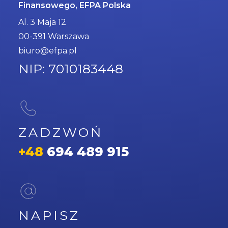
Finansowego, EFPA Polska
Al. 3 Maja 12
00-391 Warszawa
biuro@efpa.pl
NIP: 7010183448
ZADZWOŃ
+48
694 489 915
NAPISZ