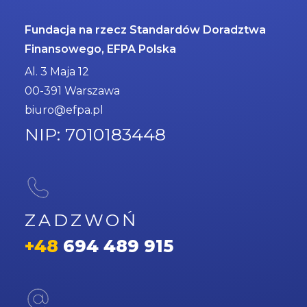
Fundacja na rzecz Standardów Doradztwa
Finansowego, EFPA Polska
Al. 3 Maja 12
00-391 Warszawa
biuro@efpa.pl
NIP: 7010183448
ZADZWOŃ
+48
694 489 915