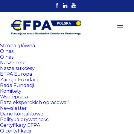
Strona główna
O nas
O nas
Nasze cele
Nasze sukcesy
EFPA Europa
Zarząd Fundacji
Rada Fundacji
Komitety
Rejestr
Współpraca
Certyfikowanych
Baza eksperckich opracowań
Newsletter
Doradców EFPA
Dane kontaktowe
Polityka prywatności
Certyfikaty EFPA
O certyfikacji