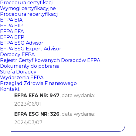
Procedura certyfikacji
Wymogi certyfikacyjne
Procedura recertyfikacji
EFPA EIA
EFPA EIP
EFPA EFA
EFPA EFP
EFPA ESG Advisor
EFPA ESG Expert Advisor
Doradcy EFPA
Piotr Jagiełłowicz
Rejestr Certyfikowanych Doradców EFPA
Dokumenty do pobrania
Strefa Doradcy
Bank BNP Paribas
Wydarzenia EFPA
Przegląd Zdrowia Finansowego
CERTYFIKATY:
Kontakt
EFPA EFA NR: 947
, data wydania:
2023/06/01
EFPA ESG NR: 326
, data wydania:
2024/03/07