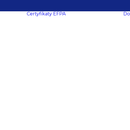
Certyfikaty EFPA
Do
O certyfikacji
le
ukcesy
Procedura
ropa
certyfikacji
Wymogi
certyfikacyjne
dacji
Procedura
y
recertyfikacji
aca
EFPA EIA
ich
EFPA EIP
ań
EFPA EFA
ter
EFPA EFP
EFPA ESG
owe
Advisor
EFPA ESG
ości
Expert Advisor