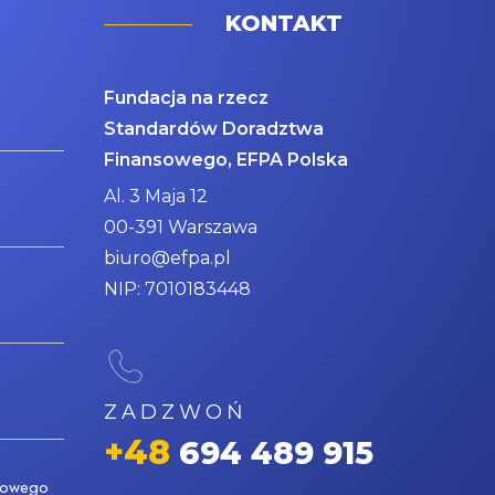
KONTAKT
Fundacja na rzecz
Standardów Doradztwa
Finansowego, EFPA Polska
Al. 3 Maja 12
00-391 Warszawa
biuro@efpa.pl
NIP: 7010183448
ZADZWOŃ
+48
694 489 915
nsowego