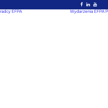
radcy EFPA
Wydarzenia EFPA
P
Rejestr
Certyfikowanych
Doradców
EFPA
Dokumenty do
pobrania
Strefa Doradcy