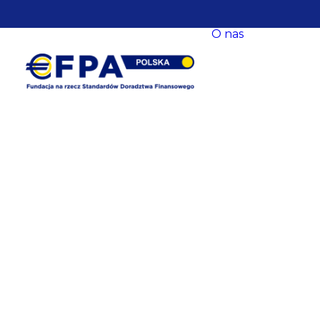
O nas
O nas
Nasze ce
Nasze s
EFPA Eu
Zarząd
Fundacji
Rada Fun
Komitet
Współpr
Baza
eksperck
opracow
Newslet
Dane
kontakt
Polityka
prywatn