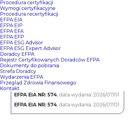
Procedura certyfikacji
Wymogi certyfikacyjne
Procedura recertyfikacji
EFPA EIA
EFPA EIP
EFPA EFA
EFPA EFP
EFPA ESG Advisor
EFPA ESG Expert Advisor
Doradcy EFPA
JOANNA KASPRUSZ
Rejestr Certyfikowanych Doradców EFPA
Dokumenty do pobrania
Strefa Doradcy
PKO BP SA 0 1 STRZELCE OPOLSKIE
Wydarzenia EFPA
Przegląd Zdrowia Finansowego
CERTYFIKATY:
Kontakt
EFPA EIA NR: 574
, data wydania: 2026/07/01
EFPA EIA NR: 574
, data wydania: 2026/07/01