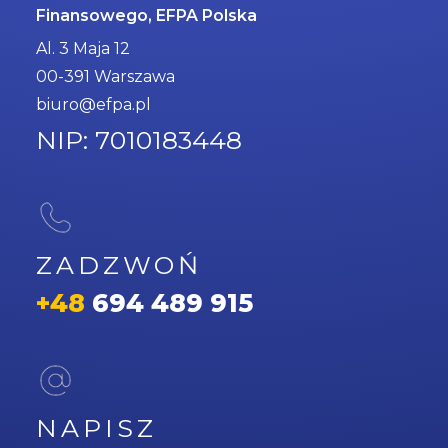
Finansowego, EFPA Polska
Al. 3 Maja 12
00-391 Warszawa
biuro@efpa.pl
NIP: 7010183448
ZADZWOŃ
+48
694 489 915
NAPISZ