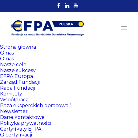
Strona główna
O nas
O nas
Nasze cele
Nasze sukcesy
EFPA Europa
Zarząd Fundacji
Rada Fundacji
Komitety
Rejestr
Współpraca
Certyfikowanych
Baza eksperckich opracowań
Newsletter
Doradców EFPA
Dane kontaktowe
Polityka prywatności
Certyfikaty EFPA
O certyfikacji