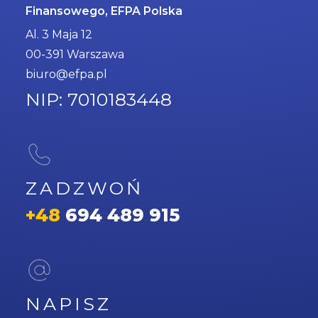
Finansowego, EFPA Polska
Al. 3 Maja 12
00-391 Warszawa
biuro@efpa.pl
NIP: 7010183448
ZADZWOŃ
+48
694 489 915
NAPISZ