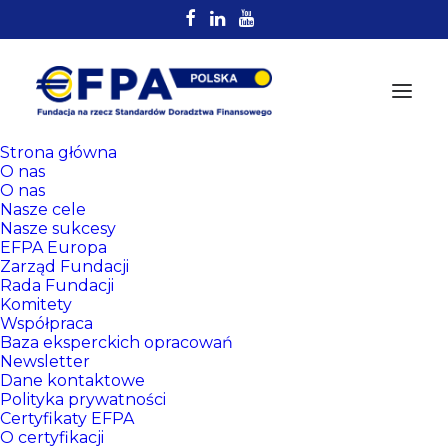
Strona główna
O nas
O nas
Nasze cele
Nasze sukcesy
EFPA Europa
Zarząd Fundacji
Rada Fundacji
Komitety
Rejestr
Współpraca
Certyfikowanych
Baza eksperckich opracowań
Newsletter
Doradców EFPA
Dane kontaktowe
Polityka prywatności
Certyfikaty EFPA
O certyfikacji