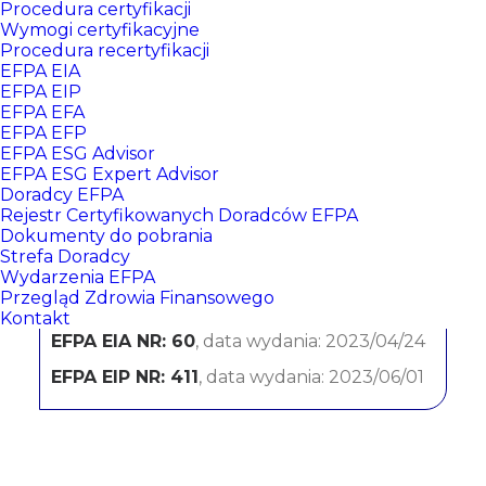
Procedura certyfikacji
Wymogi certyfikacyjne
Procedura recertyfikacji
EFPA EIA
EFPA EIP
EFPA EFA
EFPA EFP
EFPA ESG Advisor
EFPA ESG Expert Advisor
Doradcy EFPA
Monika Dzięcioł-Kosmalska
Rejestr Certyfikowanych Doradców EFPA
Dokumenty do pobrania
Strefa Doradcy
Citi Handlowy
Wydarzenia EFPA
Przegląd Zdrowia Finansowego
CERTYFIKATY:
Kontakt
EFPA EIA NR: 60
, data wydania: 2023/04/24
EFPA EIP NR: 411
, data wydania: 2023/06/01