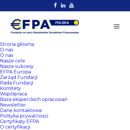
Strona główna
O nas
O nas
Nasze cele
Nasze sukcesy
EFPA Europa
Zarząd Fundacji
Rada Fundacji
Komitety
Rejestr
Współpraca
Certyfikowanych
Baza eksperckich opracowań
Newsletter
Doradców EFPA
Dane kontaktowe
Polityka prywatności
Certyfikaty EFPA
O certyfikacji