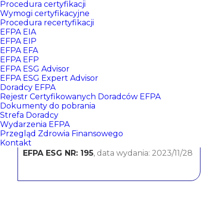
Procedura certyfikacji
Wymogi certyfikacyjne
Procedura recertyfikacji
EFPA EIA
EFPA EIP
EFPA EFA
EFPA EFP
EFPA ESG Advisor
EFPA ESG Expert Advisor
Doradcy EFPA
Sylwia Janowicz
Rejestr Certyfikowanych Doradców EFPA
Dokumenty do pobrania
Strefa Doradcy
Bank Millennium S.A.
Wydarzenia EFPA
Przegląd Zdrowia Finansowego
CERTYFIKATY:
Kontakt
EFPA ESG NR: 195
, data wydania: 2023/11/28