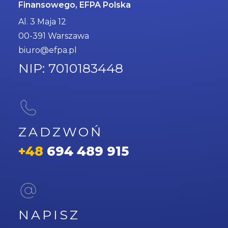
Finansowego, EFPA Polska
Al. 3 Maja 12
00-391 Warszawa
biuro@efpa.pl
NIP: 7010183448
ZADZWOŃ
+48
694 489 915
NAPISZ