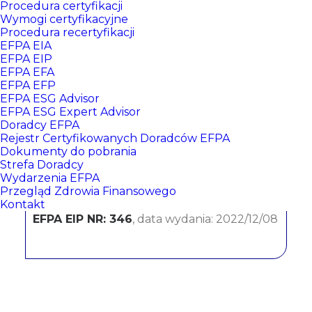
Procedura certyfikacji
Wymogi certyfikacyjne
Procedura recertyfikacji
EFPA EIA
EFPA EIP
EFPA EFA
EFPA EFP
EFPA ESG Advisor
EFPA ESG Expert Advisor
Doradcy EFPA
Paweł Ejsmont
Rejestr Certyfikowanych Doradców EFPA
Dokumenty do pobrania
Strefa Doradcy
BNP Paribas Bank Polska SA
Wydarzenia EFPA
Przegląd Zdrowia Finansowego
CERTYFIKATY:
Kontakt
EFPA EIP NR: 346
, data wydania: 2022/12/08