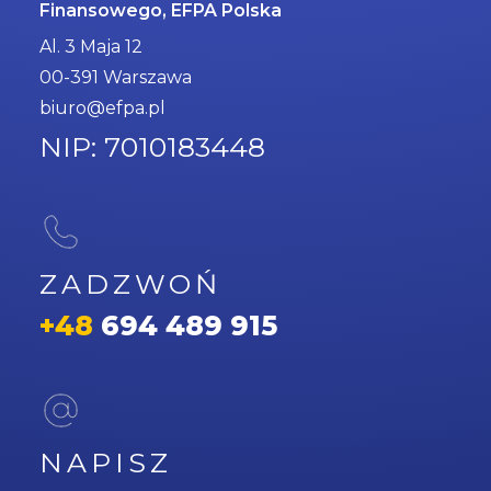
Finansowego, EFPA Polska
Al. 3 Maja 12
00-391 Warszawa
biuro@efpa.pl
NIP: 7010183448
ZADZWOŃ
+48
694 489 915
NAPISZ