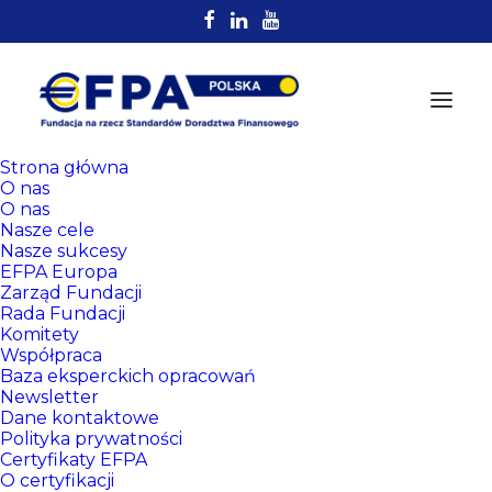
Strona główna
O nas
O nas
Nasze cele
Nasze sukcesy
EFPA Europa
Zarząd Fundacji
Rada Fundacji
Komitety
Rejestr
Współpraca
Certyfikowanych
Baza eksperckich opracowań
Newsletter
Doradców EFPA
Dane kontaktowe
Polityka prywatności
Certyfikaty EFPA
O certyfikacji