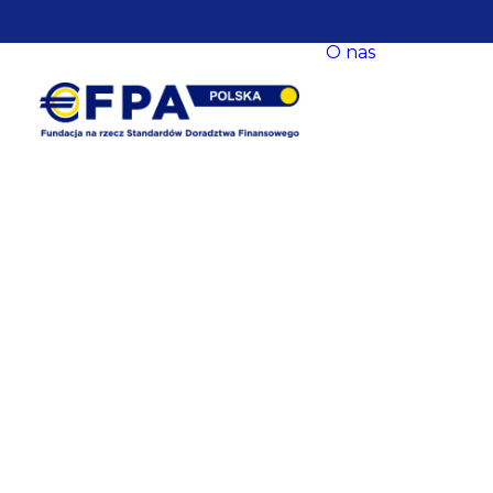
O nas
O nas
Nasze ce
Nasze s
EFPA Eu
Zarząd
Fundacji
Rada Fun
Komitet
Współpr
Baza
eksperck
opracow
Newslet
Dane
kontakt
Polityka
prywatn