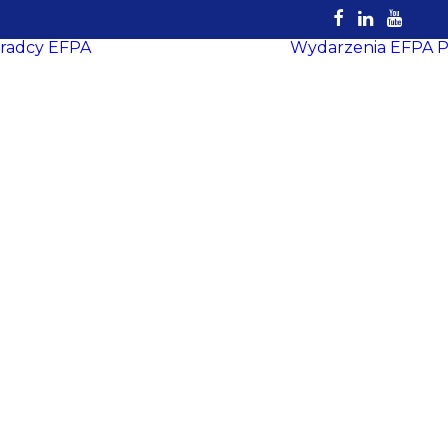
radcy EFPA
Wydarzenia EFPA
P
Rejestr
Certyfikowanych
Doradców
EFPA
Dokumenty do
pobrania
Strefa Doradcy