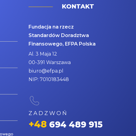
KONTAKT
Fundacja na rzecz
Standardów Doradztwa
Finansowego, EFPA Polska
Al. 3 Maja 12
00-391 Warszawa
biuro@efpa.pl
NIP: 7010183448
ZADZWOŃ
+48
694 489 915
nsowego