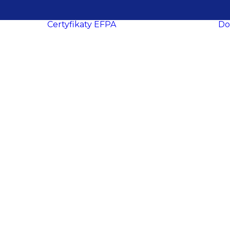
Certyfikaty EFPA
Do
O certyfikacji
le
ukcesy
Procedura
ropa
certyfikacji
Wymogi
certyfikacyjne
dacji
Procedura
y
recertyfikacji
aca
EFPA EIA
ich
EFPA EIP
ań
EFPA EFA
ter
EFPA EFP
EFPA ESG
owe
Advisor
EFPA ESG
ości
Expert Advisor