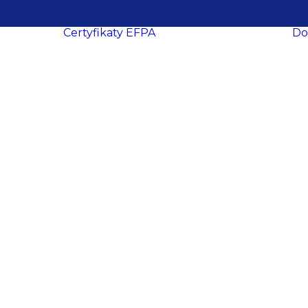
Certyfikaty EFPA
Do
O certyfikacji
le
ukcesy
Procedura
ropa
certyfikacji
Wymogi
certyfikacyjne
dacji
Procedura
y
recertyfikacji
aca
EFPA EIA
ich
EFPA EIP
ań
EFPA EFA
ter
EFPA EFP
EFPA ESG
owe
Advisor
EFPA ESG
ości
Expert Advisor