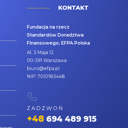
KONTAKT
Fundacja na rzecz
Standardów Doradztwa
Finansowego, EFPA Polska
Al. 3 Maja 12
00-391 Warszawa
biuro@efpa.pl
NIP: 7010183448
ZADZWOŃ
+48
694 489 915
nsowego