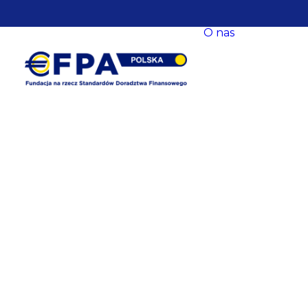
O nas
O nas
Nasze ce
Nasze s
EFPA Eu
Zarząd
Fundacji
Rada Fun
Komitet
Współpr
Baza
eksperck
opracow
Newslet
Dane
kontakt
Polityka
prywatn