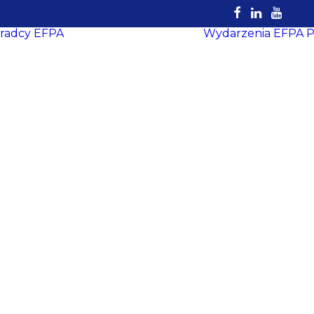
radcy EFPA
Wydarzenia EFPA
P
Rejestr
Certyfikowanych
Doradców
EFPA
Dokumenty do
pobrania
Strefa Doradcy