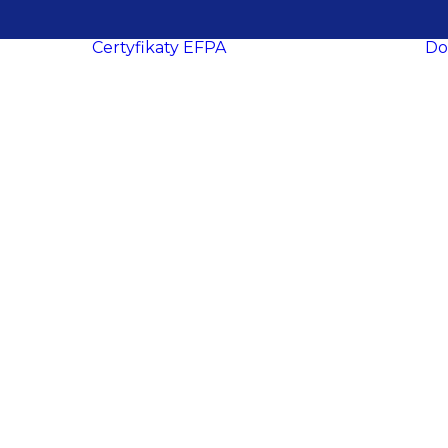
Certyfikaty EFPA
Do
O certyfikacji
le
ukcesy
Procedura
ropa
certyfikacji
Wymogi
certyfikacyjne
dacji
Procedura
y
recertyfikacji
aca
EFPA EIA
ich
EFPA EIP
ań
EFPA EFA
ter
EFPA EFP
EFPA ESG
owe
Advisor
EFPA ESG
ości
Expert Advisor