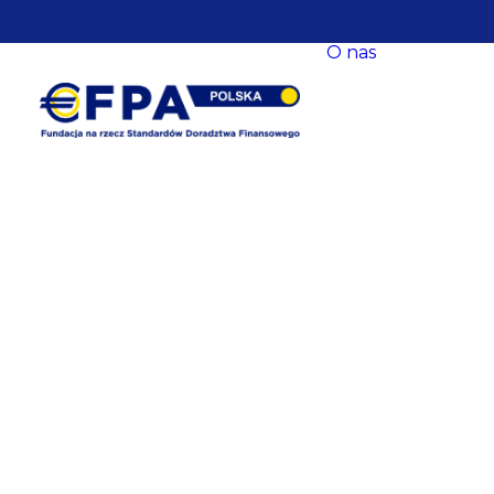
O nas
O nas
Nasze ce
Nasze s
EFPA Eu
Zarząd
Fundacji
Rada Fun
Komitet
Współpr
Baza
eksperck
opracow
Newslet
Dane
kontakt
Polityka
prywatn