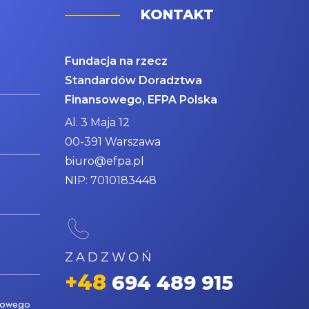
KONTAKT
Fundacja na rzecz
Standardów Doradztwa
Finansowego, EFPA Polska
Al. 3 Maja 12
00-391 Warszawa
biuro@efpa.pl
NIP: 7010183448
ZADZWOŃ
+48
694 489 915
nsowego