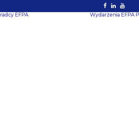
radcy EFPA
Wydarzenia EFPA
P
Rejestr
Certyfikowanych
Doradców
EFPA
Dokumenty do
pobrania
Strefa Doradcy