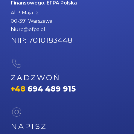
Finansowego, EFPA Polska
Al. 3 Maja 12
00-391 Warszawa
biuro@efpa.pl
NIP: 7010183448
ZADZWOŃ
+48
694 489 915
NAPISZ