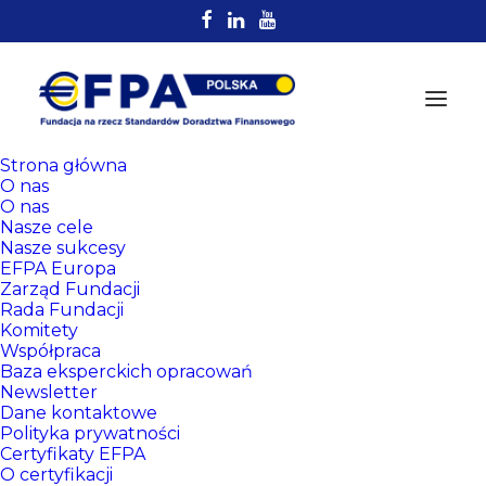
Strona główna
O nas
O nas
Nasze cele
Nasze sukcesy
EFPA Europa
Zarząd Fundacji
Rada Fundacji
Komitety
Rejestr
Współpraca
Certyfikowanych
Baza eksperckich opracowań
Newsletter
Doradców EFPA
Dane kontaktowe
Polityka prywatności
Certyfikaty EFPA
O certyfikacji