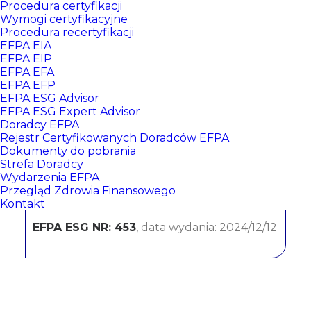
Procedura certyfikacji
Wymogi certyfikacyjne
Procedura recertyfikacji
EFPA EIA
EFPA EIP
EFPA EFA
EFPA EFP
EFPA ESG Advisor
EFPA ESG Expert Advisor
Doradcy EFPA
Artur Bardziński
Rejestr Certyfikowanych Doradców EFPA
Dokumenty do pobrania
Strefa Doradcy
Wydarzenia EFPA
CERTYFIKATY:
Przegląd Zdrowia Finansowego
Kontakt
EFPA EIP NR: 98
, data wydania: 2020/03/26
EFPA ESG NR: 453
, data wydania: 2024/12/12