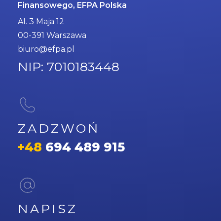
Finansowego, EFPA Polska
Al. 3 Maja 12
00-391 Warszawa
biuro@efpa.pl
NIP: 7010183448
ZADZWOŃ
+48
694 489 915
NAPISZ