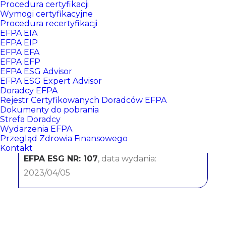
Procedura certyfikacji
Wymogi certyfikacyjne
Procedura recertyfikacji
EFPA EIA
EFPA EIP
EFPA EFA
EFPA EFP
EFPA ESG Advisor
EFPA ESG Expert Advisor
Doradcy EFPA
Paweł Jawtoszuk
Rejestr Certyfikowanych Doradców EFPA
Dokumenty do pobrania
Strefa Doradcy
Bank Millennium SA
Wydarzenia EFPA
Przegląd Zdrowia Finansowego
CERTYFIKATY:
Kontakt
EFPA ESG NR: 107
, data wydania:
2023/04/05