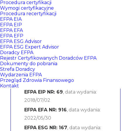
Procedura certyfikacji
Wymogi certyfikacyjne
Procedura recertyfikacji
EFPA EIA
EFPA EIP
EFPA EFA
EFPA EFP
EFPA ESG Advisor
EFPA ESG Expert Advisor
Doradcy EFPA
Wojciech Drewniak
Rejestr Certyfikowanych Doradców EFPA
Dokumenty do pobrania
Strefa Doradcy
Citi Handlowy SA
Wydarzenia EFPA
Przegląd Zdrowia Finansowego
CERTYFIKATY:
Kontakt
EFPA EIP NR: 69
, data wydania:
2018/07/02
EFPA EFA NR: 916
, data wydania:
2022/05/30
EFPA ESG NR: 167
, data wydania: