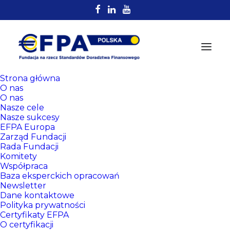
Strona główna
O nas
O nas
Nasze cele
Nasze sukcesy
EFPA Europa
Zarząd Fundacji
Rada Fundacji
Komitety
Rejestr
Współpraca
Certyfikowanych
Baza eksperckich opracowań
Newsletter
Doradców EFPA
Dane kontaktowe
Polityka prywatności
Certyfikaty EFPA
O certyfikacji