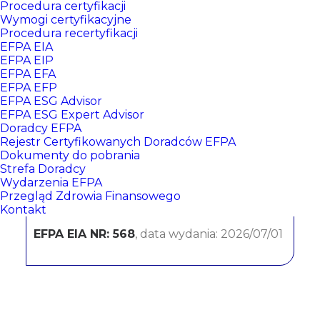
Procedura certyfikacji
Wymogi certyfikacyjne
Procedura recertyfikacji
EFPA EIA
EFPA EIP
EFPA EFA
EFPA EFP
EFPA ESG Advisor
EFPA ESG Expert Advisor
Doradcy EFPA
Beata Harasimowicz
Rejestr Certyfikowanych Doradców EFPA
Dokumenty do pobrania
Strefa Doradcy
Wydarzenia EFPA
CERTYFIKATY:
Przegląd Zdrowia Finansowego
Kontakt
EFPA EIA NR: 568
, data wydania: 2026/07/01
EFPA EIA NR: 568
, data wydania: 2026/07/01