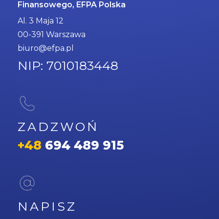
Finansowego, EFPA Polska
Al. 3 Maja 12
00-391 Warszawa
biuro@efpa.pl
NIP: 7010183448
ZADZWOŃ
+48
694 489 915
NAPISZ