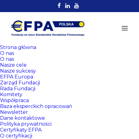
Strona główna
O nas
O nas
Nasze cele
Nasze sukcesy
EFPA Europa
Zarząd Fundacji
Rada Fundacji
Komitety
Rejestr
Współpraca
Certyfikowanych
Baza eksperckich opracowań
Newsletter
Doradców EFPA
Dane kontaktowe
Polityka prywatności
Certyfikaty EFPA
O certyfikacji