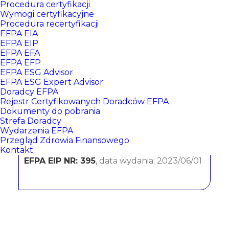
Procedura certyfikacji
Wymogi certyfikacyjne
Procedura recertyfikacji
EFPA EIA
EFPA EIP
EFPA EFA
EFPA EFP
EFPA ESG Advisor
EFPA ESG Expert Advisor
Doradcy EFPA
Eliza Gaweł
Rejestr Certyfikowanych Doradców EFPA
Dokumenty do pobrania
Strefa Doradcy
PKO BP S.A.
Wydarzenia EFPA
Przegląd Zdrowia Finansowego
CERTYFIKATY:
Kontakt
EFPA EIP NR: 395
, data wydania: 2023/06/01