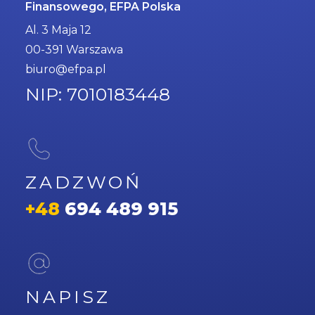
Finansowego, EFPA Polska
Al. 3 Maja 12
00-391 Warszawa
biuro@efpa.pl
NIP: 7010183448
ZADZWOŃ
+48
694 489 915
NAPISZ