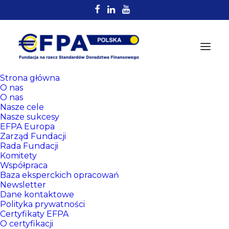
Strona główna
O nas
O nas
Nasze cele
Nasze sukcesy
EFPA Europa
Zarząd Fundacji
Rada Fundacji
Komitety
Rejestr
Współpraca
Certyfikowanych
Baza eksperckich opracowań
Newsletter
Doradców EFPA
Dane kontaktowe
Polityka prywatności
Certyfikaty EFPA
O certyfikacji