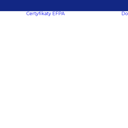
Certyfikaty EFPA
Do
O certyfikacji
le
ukcesy
Procedura
ropa
certyfikacji
Wymogi
certyfikacyjne
dacji
Procedura
y
recertyfikacji
aca
EFPA EIA
ich
EFPA EIP
ań
EFPA EFA
ter
EFPA EFP
EFPA ESG
owe
Advisor
EFPA ESG
ości
Expert Advisor