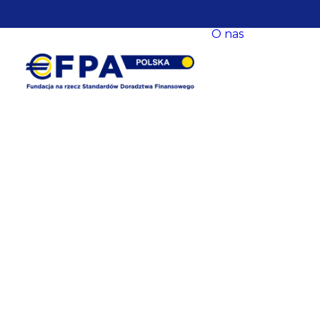
O nas
O nas
Nasze ce
Nasze s
EFPA Eu
Zarząd
Fundacji
Rada Fun
Komitet
Współpr
Baza
eksperck
opracow
Newslet
Dane
kontakt
Polityka
prywatn