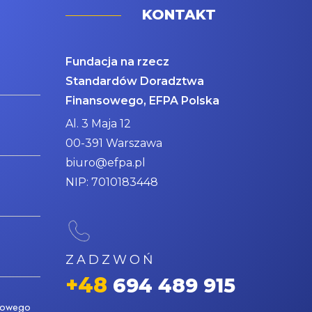
KONTAKT
Fundacja na rzecz
Standardów Doradztwa
Finansowego, EFPA Polska
Al. 3 Maja 12
00-391 Warszawa
biuro@efpa.pl
NIP: 7010183448
ZADZWOŃ
+48
694 489 915
nsowego