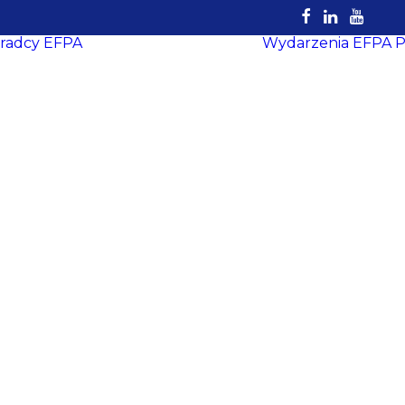
radcy EFPA
Wydarzenia EFPA
P
Rejestr
Certyfikowanych
Doradców
EFPA
Dokumenty do
pobrania
Strefa Doradcy