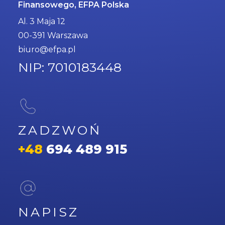
Finansowego, EFPA Polska
Al. 3 Maja 12
00-391 Warszawa
biuro@efpa.pl
NIP: 7010183448
ZADZWOŃ
+48
694 489 915
NAPISZ