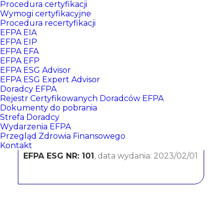
Procedura certyfikacji
Wymogi certyfikacyjne
Procedura recertyfikacji
EFPA EIA
EFPA EIP
EFPA EFA
EFPA EFP
EFPA ESG Advisor
EFPA ESG Expert Advisor
Doradcy EFPA
Michał Cempura
Rejestr Certyfikowanych Doradców EFPA
Dokumenty do pobrania
Strefa Doradcy
Erste Bank Polska
Wydarzenia EFPA
Przegląd Zdrowia Finansowego
CERTYFIKATY:
Kontakt
EFPA ESG NR: 101
, data wydania: 2023/02/01