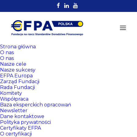
Strona główna
O nas
O nas
Nasze cele
Nasze sukcesy
EFPA Europa
Zarząd Fundacji
Rada Fundacji
Komitety
Rejestr
Współpraca
Certyfikowanych
Baza eksperckich opracowań
Newsletter
Doradców EFPA
Dane kontaktowe
Polityka prywatności
Certyfikaty EFPA
O certyfikacji