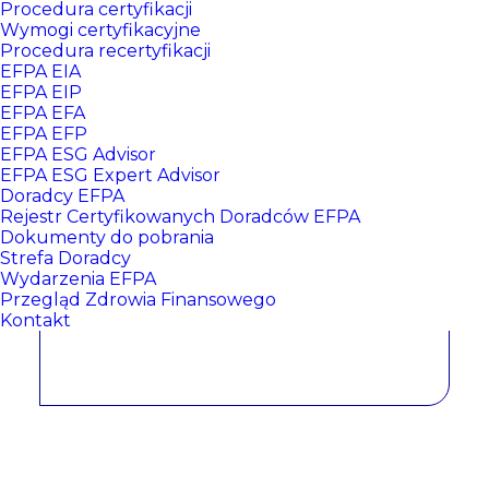
Procedura certyfikacji
Wymogi certyfikacyjne
Procedura recertyfikacji
EFPA EIA
EFPA EIP
EFPA EFA
EFPA EFP
EFPA ESG Advisor
EFPA ESG Expert Advisor
Doradcy EFPA
Aneta Bieniek
Rejestr Certyfikowanych Doradców EFPA
Dokumenty do pobrania
Strefa Doradcy
Wydarzenia EFPA
CERTYFIKATY:
Przegląd Zdrowia Finansowego
Kontakt
EFPA EIP NR: 627
, data wydania: 2024/05/20