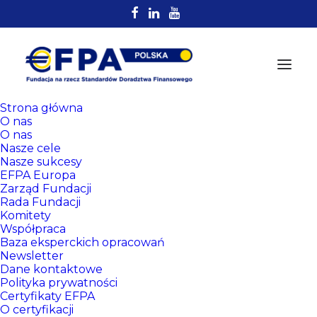
Strona główna
O nas
O nas
Nasze cele
Nasze sukcesy
EFPA Europa
Zarząd Fundacji
Rada Fundacji
Komitety
Rejestr
Współpraca
Certyfikowanych
Baza eksperckich opracowań
Newsletter
Doradców EFPA
Dane kontaktowe
Polityka prywatności
Certyfikaty EFPA
O certyfikacji