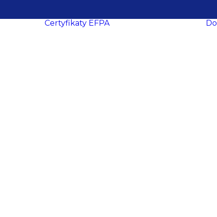
Certyfikaty EFPA
Do
O certyfikacji
le
ukcesy
Procedura
ropa
certyfikacji
Wymogi
certyfikacyjne
dacji
Procedura
y
recertyfikacji
aca
EFPA EIA
ich
EFPA EIP
ań
EFPA EFA
ter
EFPA EFP
EFPA ESG
owe
Advisor
EFPA ESG
ości
Expert Advisor