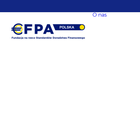
O nas
O nas
Nasze ce
Nasze s
EFPA Eu
Zarząd
Fundacji
Rada Fun
Komitet
Współpr
Baza
eksperck
opracow
Newslet
Dane
kontakt
Polityka
prywatn