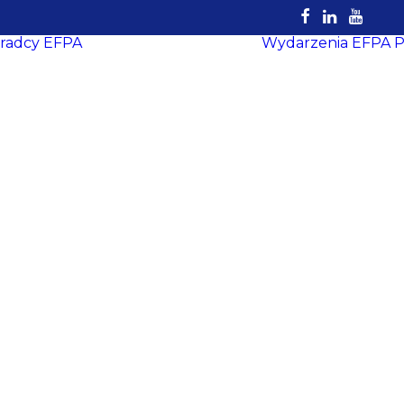
radcy EFPA
Wydarzenia EFPA
P
Rejestr
Certyfikowanych
Doradców
EFPA
Dokumenty do
pobrania
Strefa Doradcy