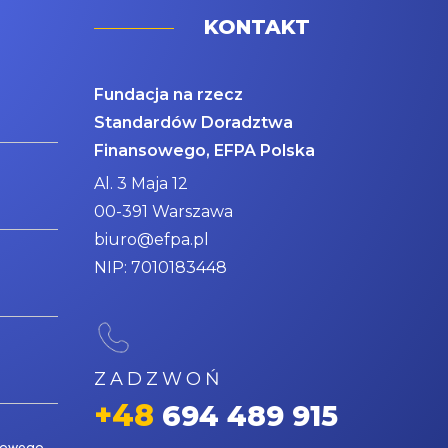
KONTAKT
Fundacja na rzecz
Standardów Doradztwa
Finansowego, EFPA Polska
Al. 3 Maja 12
00-391 Warszawa
biuro@efpa.pl
NIP: 7010183448
ZADZWOŃ
+48
694 489 915
nsowego