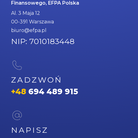
Finansowego, EFPA Polska
Al. 3 Maja 12
00-391 Warszawa
biuro@efpa.pl
NIP: 7010183448
ZADZWOŃ
+48
694 489 915
NAPISZ