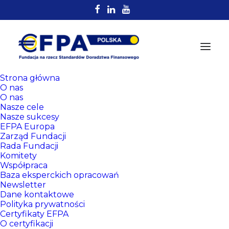
Strona główna
O nas
O nas
Nasze cele
Nasze sukcesy
EFPA Europa
Zarząd Fundacji
Rada Fundacji
Komitety
Rejestr
Współpraca
Certyfikowanych
Baza eksperckich opracowań
Newsletter
Doradców EFPA
Dane kontaktowe
Polityka prywatności
Certyfikaty EFPA
O certyfikacji