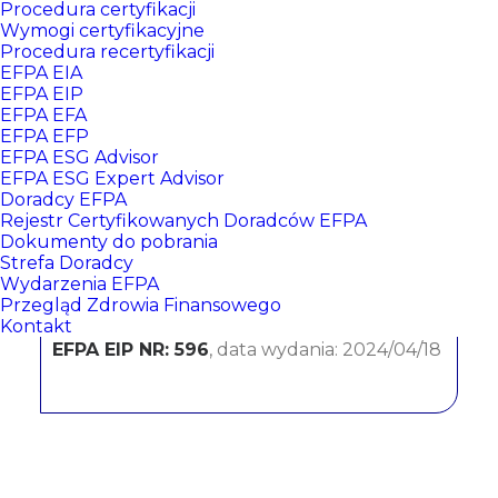
Procedura certyfikacji
Wymogi certyfikacyjne
Procedura recertyfikacji
EFPA EIA
EFPA EIP
EFPA EFA
EFPA EFP
EFPA ESG Advisor
EFPA ESG Expert Advisor
Doradcy EFPA
Karolina Grzanka
Rejestr Certyfikowanych Doradców EFPA
Dokumenty do pobrania
Strefa Doradcy
BNP Paribas Bank Polska S.A.
Wydarzenia EFPA
Przegląd Zdrowia Finansowego
CERTYFIKATY:
Kontakt
EFPA EIP NR: 596
, data wydania: 2024/04/18