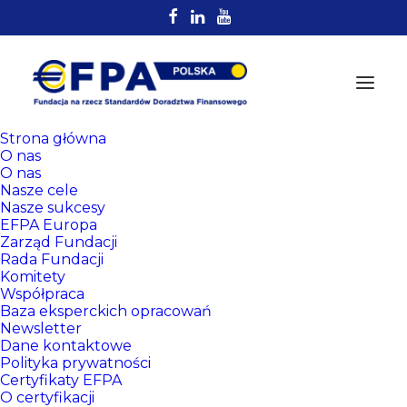
Strona główna
O nas
O nas
Nasze cele
Nasze sukcesy
EFPA Europa
Zarząd Fundacji
Rada Fundacji
Komitety
Rejestr
Współpraca
Certyfikowanych
Baza eksperckich opracowań
Newsletter
Doradców EFPA
Dane kontaktowe
Polityka prywatności
Certyfikaty EFPA
O certyfikacji