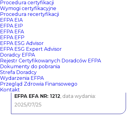
Procedura certyfikacji
Wymogi certyfikacyjne
Procedura recertyfikacji
EFPA EIA
EFPA EIP
EFPA EFA
EFPA EFP
EFPA ESG Advisor
EFPA ESG Expert Advisor
Doradcy EFPA
Andrzej Jelinek
Rejestr Certyfikowanych Doradców EFPA
Dokumenty do pobrania
Strefa Doradcy
Trójmiejska Kancelaria Finansowa
Wydarzenia EFPA
Przegląd Zdrowia Finansowego
CERTYFIKATY:
Kontakt
EFPA EFA NR: 1212
, data wydania:
2025/07/25