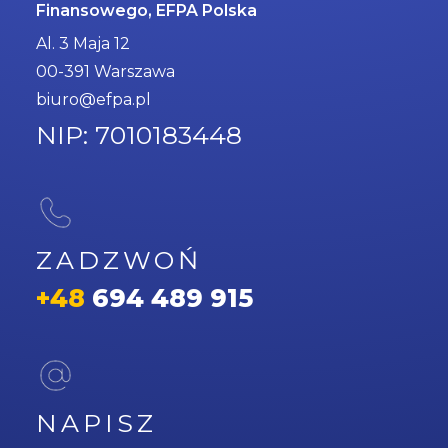
Finansowego, EFPA Polska
Al. 3 Maja 12
00-391 Warszawa
biuro@efpa.pl
NIP: 7010183448
ZADZWOŃ
+48
694 489 915
NAPISZ