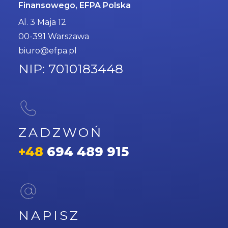
Finansowego, EFPA Polska
Al. 3 Maja 12
00-391 Warszawa
biuro@efpa.pl
NIP: 7010183448
ZADZWOŃ
+48
694 489 915
NAPISZ