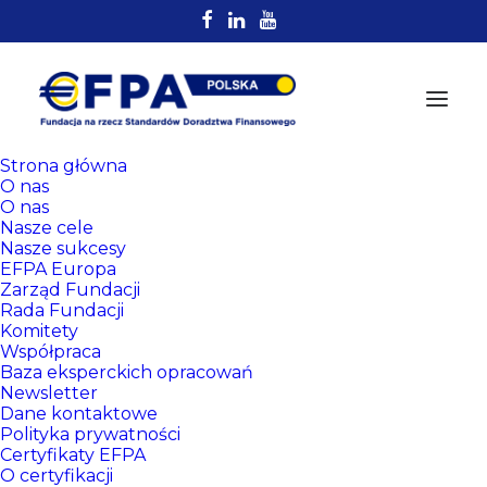
Strona główna
O nas
O nas
Nasze cele
Nasze sukcesy
EFPA Europa
Zarząd Fundacji
Rada Fundacji
Komitety
Rejestr
Współpraca
Certyfikowanych
Baza eksperckich opracowań
Newsletter
Doradców EFPA
Dane kontaktowe
Polityka prywatności
Certyfikaty EFPA
O certyfikacji