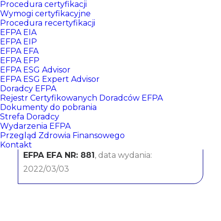
Procedura certyfikacji
Wymogi certyfikacyjne
Procedura recertyfikacji
EFPA EIA
EFPA EIP
EFPA EFA
EFPA EFP
EFPA ESG Advisor
EFPA ESG Expert Advisor
Doradcy EFPA
Adriana Brzoskowska
Rejestr Certyfikowanych Doradców EFPA
Dokumenty do pobrania
Strefa Doradcy
Bank Pekao SA
Wydarzenia EFPA
Przegląd Zdrowia Finansowego
CERTYFIKATY:
Kontakt
EFPA EFA NR: 881
, data wydania:
2022/03/03