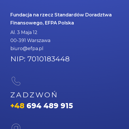
Fundacja na rzecz Standardów Doradztwa
Finansowego, EFPA Polska
Al. 3 Maja 12
00-391 Warszawa
biuro@efpa.pl
NIP: 7010183448
ZADZWOŃ
+48
694 489 915