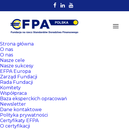
Strona główna
O nas
O nas
Nasze cele
Nasze sukcesy
EFPA Europa
Zarząd Fundacji
Rada Fundacji
Komitety
Rejestr
Współpraca
Certyfikowanych
Baza eksperckich opracowań
Newsletter
Doradców EFPA
Dane kontaktowe
Polityka prywatności
Certyfikaty EFPA
O certyfikacji