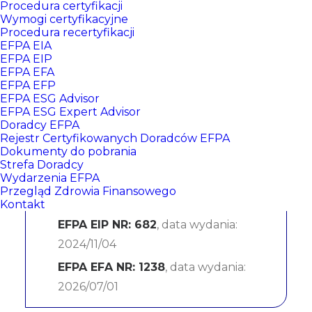
Procedura certyfikacji
Wymogi certyfikacyjne
Procedura recertyfikacji
EFPA EIA
EFPA EIP
EFPA EFA
EFPA EFP
EFPA ESG Advisor
EFPA ESG Expert Advisor
Doradcy EFPA
Joanna Bartkowska-
Rejestr Certyfikowanych Doradców EFPA
Dokumenty do pobrania
Mielcarek
Strefa Doradcy
Wydarzenia EFPA
Przegląd Zdrowia Finansowego
Kontakt
CERTYFIKATY:
EFPA EIP NR: 682
, data wydania:
2024/11/04
EFPA EFA NR: 1238
, data wydania:
2026/07/01