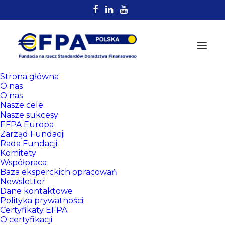
Strona główna
O nas
O nas
Nasze cele
Nasze sukcesy
EFPA Europa
Zarząd Fundacji
Rada Fundacji
Komitety
Rejestr
Współpraca
Certyfikowanych
Baza eksperckich opracowań
Newsletter
Doradców EFPA
Dane kontaktowe
Polityka prywatności
Certyfikaty EFPA
O certyfikacji