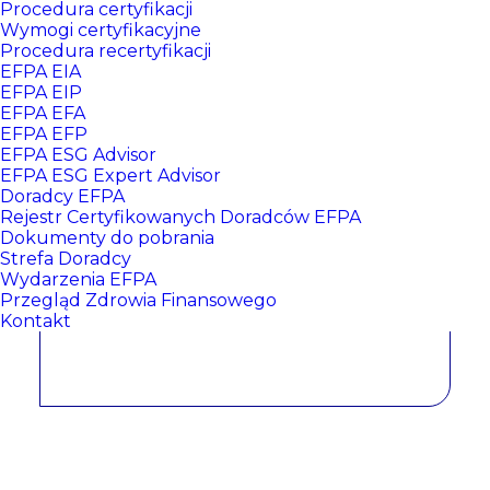
Procedura certyfikacji
Wymogi certyfikacyjne
Procedura recertyfikacji
EFPA EIA
EFPA EIP
EFPA EFA
EFPA EFP
EFPA ESG Advisor
EFPA ESG Expert Advisor
Doradcy EFPA
Alicja Taczkowska
Rejestr Certyfikowanych Doradców EFPA
Dokumenty do pobrania
Strefa Doradcy
Wydarzenia EFPA
CERTYFIKATY:
Przegląd Zdrowia Finansowego
Kontakt
EFPA EIP NR: 478
, data wydania: 2023/11/15