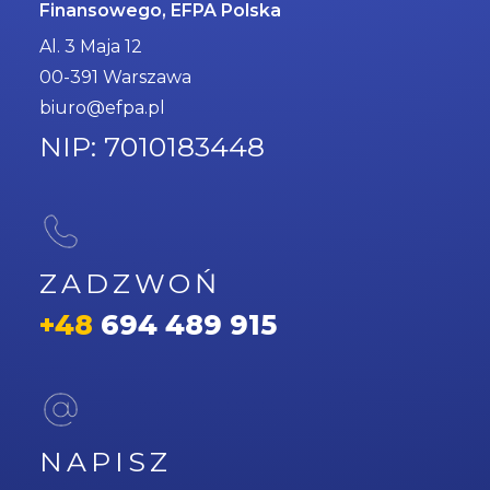
Finansowego, EFPA Polska
Al. 3 Maja 12
00-391 Warszawa
biuro@efpa.pl
NIP: 7010183448
ZADZWOŃ
+48
694 489 915
NAPISZ