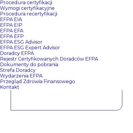
Procedura certyfikacji
Wymogi certyfikacyjne
Procedura recertyfikacji
EFPA EIA
EFPA EIP
EFPA EFA
EFPA EFP
EFPA ESG Advisor
EFPA ESG Expert Advisor
Doradcy EFPA
Justyna Kołodziejczyk
Rejestr Certyfikowanych Doradców EFPA
Dokumenty do pobrania
Strefa Doradcy
Wydarzenia EFPA
CERTYFIKATY:
Przegląd Zdrowia Finansowego
Kontakt
EFPA EIA NR: 422
, data wydania: 2025/07/01