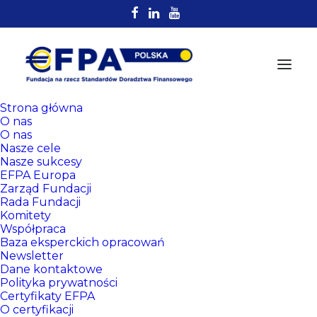
Strona główna
O nas
O nas
Nasze cele
Nasze sukcesy
EFPA Europa
Zarząd Fundacji
Rada Fundacji
Komitety
Rejestr
Współpraca
Certyfikowanych
Baza eksperckich opracowań
Newsletter
Doradców EFPA
Dane kontaktowe
Polityka prywatności
Certyfikaty EFPA
O certyfikacji