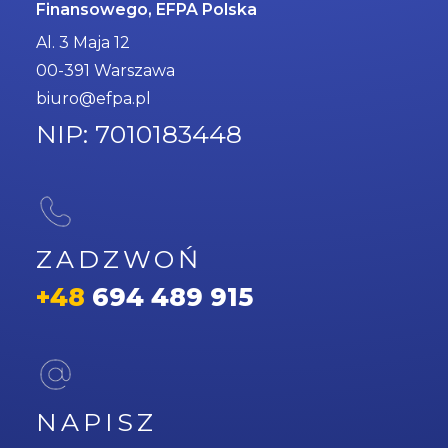
Finansowego, EFPA Polska
Al. 3 Maja 12
00-391 Warszawa
biuro@efpa.pl
NIP: 7010183448
ZADZWOŃ
+48
694 489 915
NAPISZ