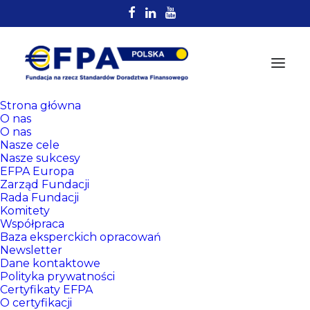
Strona główna
O nas
O nas
Nasze cele
Nasze sukcesy
EFPA Europa
Zarząd Fundacji
Rada Fundacji
Komitety
Rejestr
Współpraca
Certyfikowanych
Baza eksperckich opracowań
Newsletter
Doradców EFPA
Dane kontaktowe
Polityka prywatności
Certyfikaty EFPA
O certyfikacji