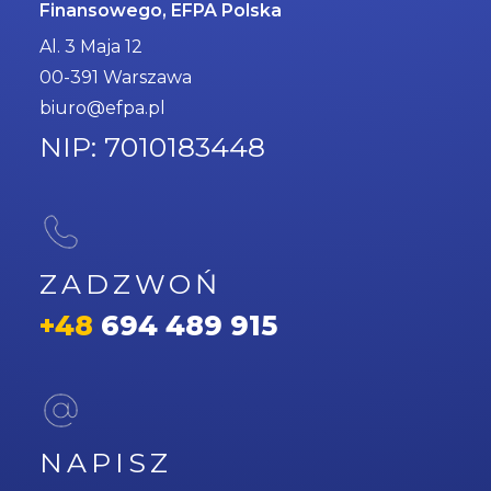
Finansowego, EFPA Polska
Al. 3 Maja 12
00-391 Warszawa
biuro@efpa.pl
NIP: 7010183448
ZADZWOŃ
+48
694 489 915
NAPISZ