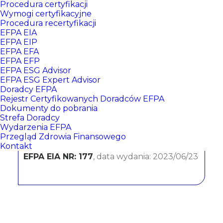
Procedura certyfikacji
Wymogi certyfikacyjne
Procedura recertyfikacji
EFPA EIA
EFPA EIP
EFPA EFA
EFPA EFP
EFPA ESG Advisor
EFPA ESG Expert Advisor
Doradcy EFPA
Monika Derlatka-Skiba
Rejestr Certyfikowanych Doradców EFPA
Dokumenty do pobrania
Strefa Doradcy
PKO BP S.A. Oddział 4 w Krakowie
Wydarzenia EFPA
Przegląd Zdrowia Finansowego
CERTYFIKATY:
Kontakt
EFPA EIA NR: 177
, data wydania: 2023/06/23