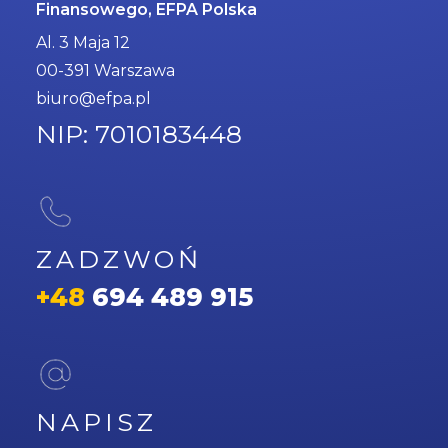
Finansowego, EFPA Polska
Al. 3 Maja 12
00-391 Warszawa
biuro@efpa.pl
NIP: 7010183448
ZADZWOŃ
+48
694 489 915
NAPISZ