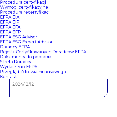
Procedura certyfikacji
Wymogi certyfikacyjne
Procedura recertyfikacji
EFPA EIA
EFPA EIP
EFPA EFA
EFPA EFP
EFPA ESG Advisor
EFPA ESG Expert Advisor
Doradcy EFPA
Karolina Kurzętkowska
Rejestr Certyfikowanych Doradców EFPA
Dokumenty do pobrania
Strefa Doradcy
Wydarzenia EFPA
CERTYFIKATY:
Przegląd Zdrowia Finansowego
Kontakt
EFPA ESG NR: 467
, data wydania:
2024/12/12