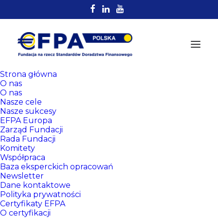
Strona główna
O nas
O nas
Nasze cele
Nasze sukcesy
EFPA Europa
Zarząd Fundacji
Rada Fundacji
Komitety
Rejestr
Współpraca
Certyfikowanych
Baza eksperckich opracowań
Newsletter
Doradców EFPA
Dane kontaktowe
Polityka prywatności
Certyfikaty EFPA
O certyfikacji