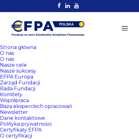
Strona główna
O nas
O nas
Nasze cele
Nasze sukcesy
EFPA Europa
Zarząd Fundacji
Rada Fundacji
Komitety
Rejestr
Współpraca
Certyfikowanych
Baza eksperckich opracowań
Newsletter
Doradców EFPA
Dane kontaktowe
Polityka prywatności
Certyfikaty EFPA
O certyfikacji