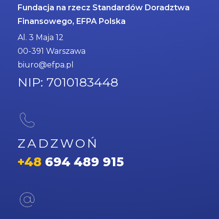
Fundacja na rzecz Standardów Doradztwa
Finansowego, EFPA Polska
Al. 3 Maja 12
00-391 Warszawa
biuro@efpa.pl
NIP: 7010183448
ZADZWOŃ
+48
694 489 915