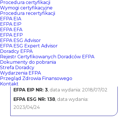
Procedura certyfikacji
Wymogi certyfikacyjne
Procedura recertyfikacji
EFPA EIA
EFPA EIP
EFPA EFA
EFPA EFP
EFPA ESG Advisor
EFPA ESG Expert Advisor
Doradcy EFPA
Ewa Gorczyńska-Brożek
Rejestr Certyfikowanych Doradców EFPA
Dokumenty do pobrania
Strefa Doradcy
Erste Bank Polska
Wydarzenia EFPA
Przegląd Zdrowia Finansowego
CERTYFIKATY:
Kontakt
EFPA EIP NR: 3
, data wydania: 2018/07/02
EFPA ESG NR: 138
, data wydania:
2023/04/24