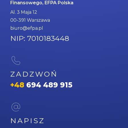
Finansowego, EFPA Polska
Al. 3 Maja 12
00-391 Warszawa
biuro@efpa.pl
NIP: 7010183448
ZADZWOŃ
+48
694 489 915
NAPISZ