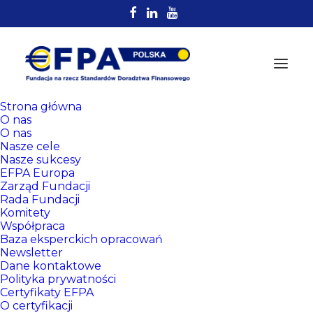
Strona główna
O nas
O nas
Nasze cele
Nasze sukcesy
EFPA Europa
Zarząd Fundacji
Rada Fundacji
Komitety
Rejestr
Współpraca
Certyfikowanych
Baza eksperckich opracowań
Newsletter
Doradców EFPA
Dane kontaktowe
Polityka prywatności
Certyfikaty EFPA
O certyfikacji