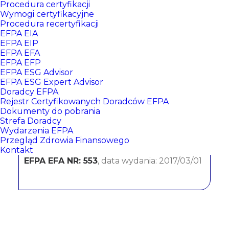
Procedura certyfikacji
Wymogi certyfikacyjne
Procedura recertyfikacji
EFPA EIA
EFPA EIP
EFPA EFA
EFPA EFP
EFPA ESG Advisor
EFPA ESG Expert Advisor
Doradcy EFPA
Dorota Downar
Rejestr Certyfikowanych Doradców EFPA
Dokumenty do pobrania
Strefa Doradcy
Erste Bank Polska
Wydarzenia EFPA
Przegląd Zdrowia Finansowego
CERTYFIKATY:
Kontakt
EFPA EFA NR: 553
, data wydania: 2017/03/01