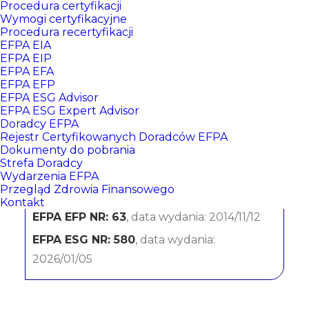
Procedura certyfikacji
Wymogi certyfikacyjne
Procedura recertyfikacji
EFPA EIA
EFPA EIP
EFPA EFA
EFPA EFP
EFPA ESG Advisor
EFPA ESG Expert Advisor
Doradcy EFPA
Marzena Jałocha
Rejestr Certyfikowanych Doradców EFPA
Dokumenty do pobrania
Strefa Doradcy
mBank S.A.
Wydarzenia EFPA
Przegląd Zdrowia Finansowego
CERTYFIKATY:
Kontakt
EFPA EFP NR: 63
, data wydania: 2014/11/12
EFPA ESG NR: 580
, data wydania:
2026/01/05