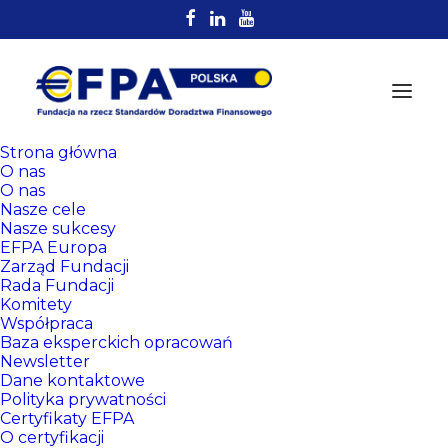
Strona główna
O nas
O nas
Nasze cele
Nasze sukcesy
EFPA Europa
Zarząd Fundacji
Rada Fundacji
Komitety
Rejestr
Współpraca
Certyfikowanych
Baza eksperckich opracowań
Newsletter
Doradców EFPA
Dane kontaktowe
Polityka prywatności
Certyfikaty EFPA
O certyfikacji