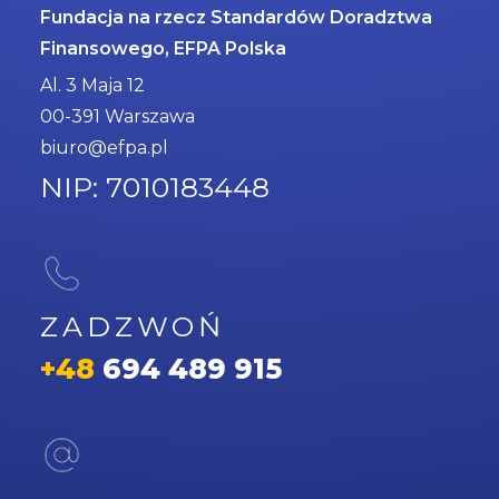
Fundacja na rzecz Standardów Doradztwa
Finansowego, EFPA Polska
Al. 3 Maja 12
00-391 Warszawa
biuro@efpa.pl
NIP: 7010183448
ZADZWOŃ
+48
694 489 915