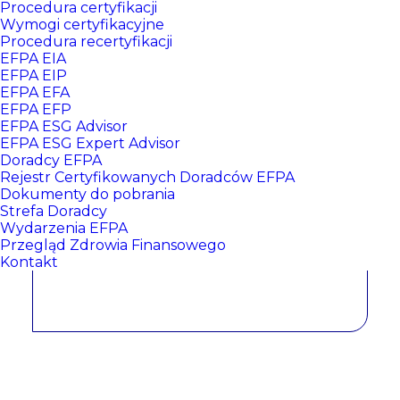
Procedura certyfikacji
Wymogi certyfikacyjne
Procedura recertyfikacji
EFPA EIA
EFPA EIP
EFPA EFA
EFPA EFP
EFPA ESG Advisor
EFPA ESG Expert Advisor
Doradcy EFPA
Magdalena Krawczyk
Rejestr Certyfikowanych Doradców EFPA
Dokumenty do pobrania
Strefa Doradcy
Wydarzenia EFPA
CERTYFIKATY:
Przegląd Zdrowia Finansowego
Kontakt
EFPA EIA NR: 446
, data wydania: 2025/07/01