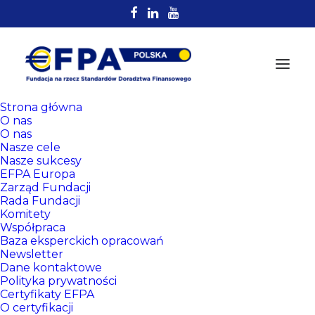
Strona główna
O nas
O nas
Nasze cele
Nasze sukcesy
EFPA Europa
Zarząd Fundacji
Rada Fundacji
Komitety
Rejestr
Współpraca
Certyfikowanych
Baza eksperckich opracowań
Newsletter
Doradców EFPA
Dane kontaktowe
Polityka prywatności
Certyfikaty EFPA
O certyfikacji