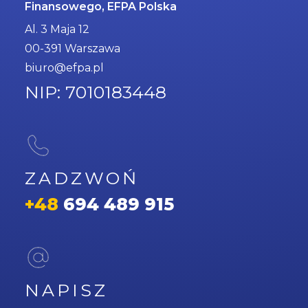
Finansowego, EFPA Polska
Al. 3 Maja 12
00-391 Warszawa
biuro@efpa.pl
NIP: 7010183448
ZADZWOŃ
+48
694 489 915
NAPISZ