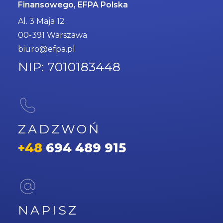
Finansowego, EFPA Polska
Al. 3 Maja 12
00-391 Warszawa
biuro@efpa.pl
NIP: 7010183448
ZADZWOŃ
+48
694 489 915
NAPISZ