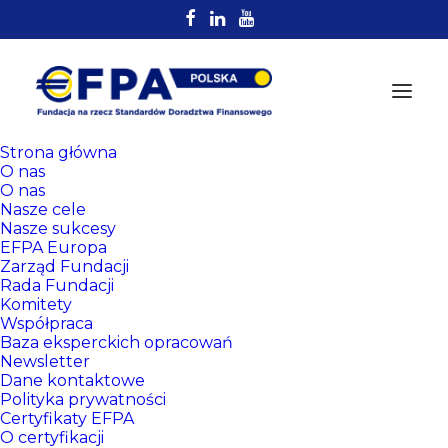
Strona główna
O nas
O nas
Nasze cele
Nasze sukcesy
EFPA Europa
Zarząd Fundacji
Rada Fundacji
Komitety
Rejestr
Współpraca
Certyfikowanych
Baza eksperckich opracowań
Newsletter
Doradców EFPA
Dane kontaktowe
Polityka prywatności
Certyfikaty EFPA
O certyfikacji