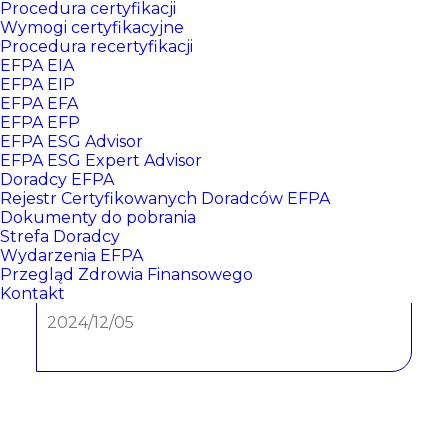
Procedura certyfikacji
Wymogi certyfikacyjne
Procedura recertyfikacji
EFPA EIA
EFPA EIP
EFPA EFA
EFPA EFP
EFPA ESG Advisor
EFPA ESG Expert Advisor
Doradcy EFPA
Karolina Franica
Rejestr Certyfikowanych Doradców EFPA
Dokumenty do pobrania
Strefa Doradcy
Wydarzenia EFPA
CERTYFIKATY:
Przegląd Zdrowia Finansowego
Kontakt
EFPA ESG NR: 405
, data wydania:
2024/12/05