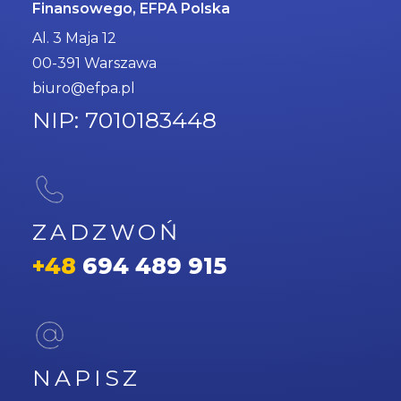
Finansowego, EFPA Polska
Al. 3 Maja 12
00-391 Warszawa
biuro@efpa.pl
NIP: 7010183448
ZADZWOŃ
+48
694 489 915
NAPISZ