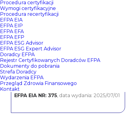
Procedura certyfikacji
Wymogi certyfikacyjne
Procedura recertyfikacji
EFPA EIA
EFPA EIP
EFPA EFA
EFPA EFP
EFPA ESG Advisor
EFPA ESG Expert Advisor
Doradcy EFPA
Karolina Bobrowska
Rejestr Certyfikowanych Doradców EFPA
Dokumenty do pobrania
Strefa Doradcy
PKO Bank Polski S.A.
Wydarzenia EFPA
Przegląd Zdrowia Finansowego
CERTYFIKATY:
Kontakt
EFPA EIA NR: 375
, data wydania: 2025/07/01