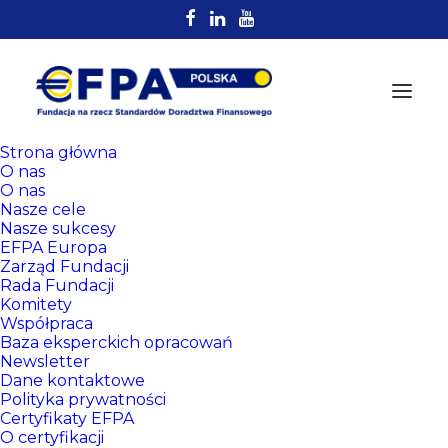
Strona główna
O nas
O nas
Nasze cele
Nasze sukcesy
EFPA Europa
Zarząd Fundacji
Rada Fundacji
Komitety
Rejestr
Współpraca
Certyfikowanych
Baza eksperckich opracowań
Newsletter
Doradców EFPA
Dane kontaktowe
Polityka prywatności
Certyfikaty EFPA
O certyfikacji