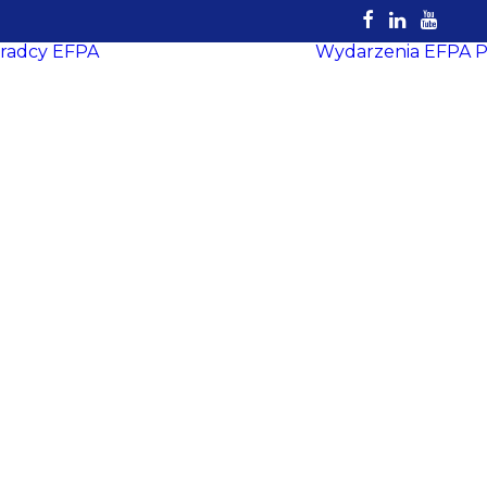
radcy EFPA
Wydarzenia EFPA
P
Rejestr
Certyfikowanych
Doradców
EFPA
Dokumenty do
pobrania
Strefa Doradcy