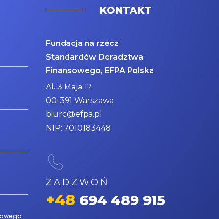
KONTAKT
Fundacja na rzecz
Standardów Doradztwa
Finansowego, EFPA Polska
Al. 3 Maja 12
00-391 Warszawa
biuro@efpa.pl
NIP: 7010183448
ZADZWOŃ
+48
694 489 915
nsowego