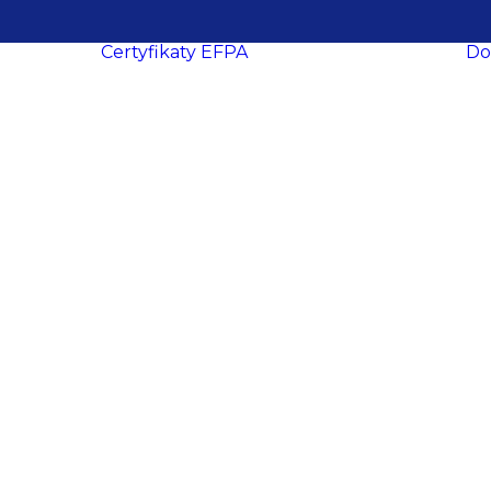
Certyfikaty EFPA
Do
O certyfikacji
le
ukcesy
Procedura
ropa
certyfikacji
Wymogi
certyfikacyjne
dacji
Procedura
y
recertyfikacji
aca
EFPA EIA
ich
EFPA EIP
ań
EFPA EFA
ter
EFPA EFP
EFPA ESG
owe
Advisor
EFPA ESG
ości
Expert Advisor