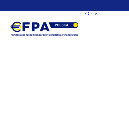
O nas
O nas
Nasze ce
Nasze s
EFPA Eu
Zarząd
Fundacji
Rada Fun
Komitet
Współpr
Baza
eksperck
opracow
Newslet
Dane
kontakt
Polityka
prywatn