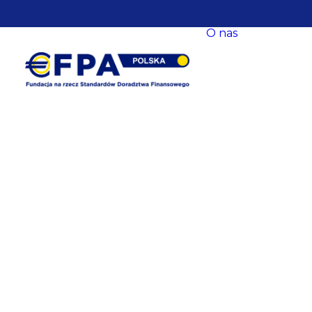
O nas
O nas
Nasze ce
Nasze s
EFPA Eu
Zarząd
Fundacji
Rada Fun
Komitet
Współpr
Baza
eksperck
opracow
Newslet
Dane
kontakt
Polityka
prywatn