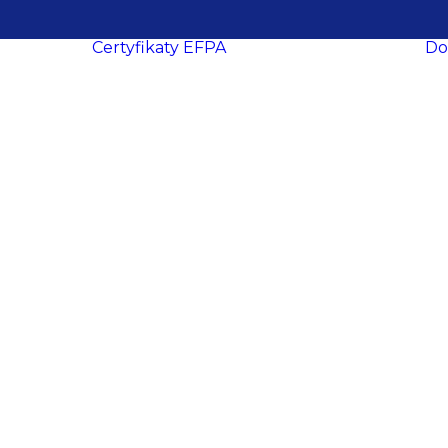
Certyfikaty EFPA
Do
O certyfikacji
le
ukcesy
Procedura
ropa
certyfikacji
Wymogi
certyfikacyjne
dacji
Procedura
y
recertyfikacji
aca
EFPA EIA
ich
EFPA EIP
ań
EFPA EFA
ter
EFPA EFP
EFPA ESG
owe
Advisor
EFPA ESG
ości
Expert Advisor