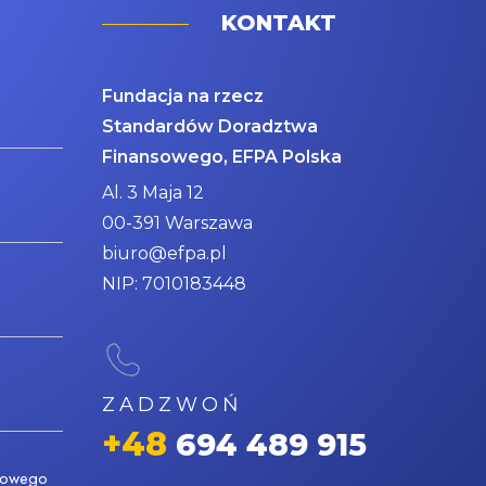
KONTAKT
Fundacja na rzecz
Standardów Doradztwa
Finansowego, EFPA Polska
Al. 3 Maja 12
00-391 Warszawa
biuro@efpa.pl
NIP: 7010183448
ZADZWOŃ
+48
694 489 915
nsowego