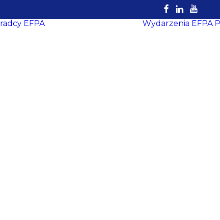
radcy EFPA
Wydarzenia EFPA
P
Rejestr
Certyfikowanych
Doradców
EFPA
Dokumenty do
pobrania
Strefa Doradcy