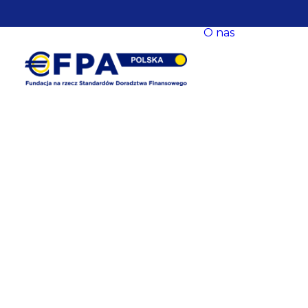
O nas
O nas
Nasze ce
Nasze s
EFPA Eu
Zarząd
Fundacji
Rada Fun
Komitet
Współpr
Baza
eksperck
opracow
Newslet
Dane
kontakt
Polityka
prywatn