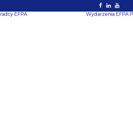
radcy EFPA
Wydarzenia EFPA
P
Rejestr
Certyfikowanych
Doradców
EFPA
Dokumenty do
pobrania
Strefa Doradcy