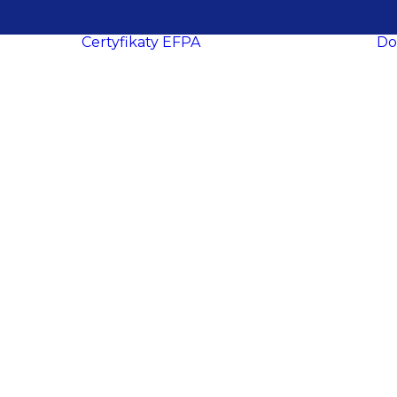
Certyfikaty EFPA
Do
O certyfikacji
le
ukcesy
Procedura
ropa
certyfikacji
Wymogi
certyfikacyjne
dacji
Procedura
y
recertyfikacji
aca
EFPA EIA
ich
EFPA EIP
ań
EFPA EFA
ter
EFPA EFP
EFPA ESG
owe
Advisor
EFPA ESG
ości
Expert Advisor