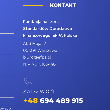
KONTAKT
Fundacja na rzecz
Standardów Doradztwa
Finansowego, EFPA Polska
Al. 3 Maja 12
00-391 Warszawa
biuro@efpa.pl
NIP: 7010183448
ZADZWOŃ
+48
694 489 915
nsowego