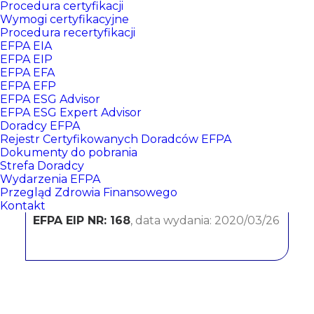
Procedura certyfikacji
Wymogi certyfikacyjne
Procedura recertyfikacji
EFPA EIA
EFPA EIP
EFPA EFA
EFPA EFP
EFPA ESG Advisor
EFPA ESG Expert Advisor
Doradcy EFPA
Rafał Kołtuniak
Rejestr Certyfikowanych Doradców EFPA
Dokumenty do pobrania
Strefa Doradcy
BNP Paribas Bank Polska S.A.
Wydarzenia EFPA
Przegląd Zdrowia Finansowego
CERTYFIKATY:
Kontakt
EFPA EIP NR: 168
, data wydania: 2020/03/26