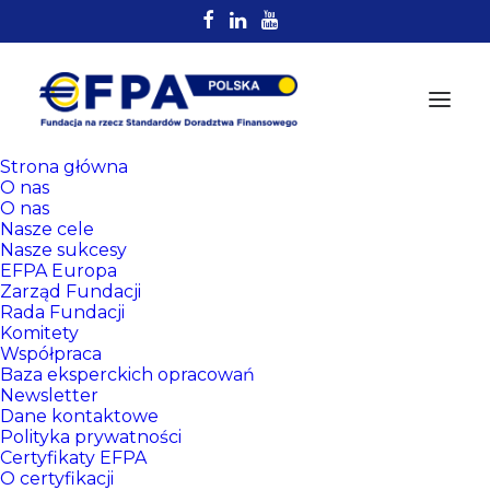
Strona główna
O nas
O nas
Nasze cele
Nasze sukcesy
EFPA Europa
Zarząd Fundacji
Rada Fundacji
Komitety
Rejestr
Współpraca
Certyfikowanych
Baza eksperckich opracowań
Newsletter
Doradców EFPA
Dane kontaktowe
Polityka prywatności
Certyfikaty EFPA
O certyfikacji