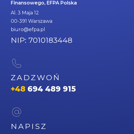
Finansowego, EFPA Polska
Al. 3 Maja 12
00-391 Warszawa
biuro@efpa.pl
NIP: 7010183448
ZADZWOŃ
+48
694 489 915
NAPISZ