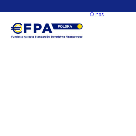
O nas
O nas
Nasze ce
Nasze s
EFPA Eu
Zarząd
Fundacji
Rada Fun
Komitet
Współpr
Baza
eksperck
opracow
Newslet
Dane
kontakt
Polityka
prywatn