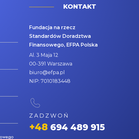
KONTAKT
Fundacja na rzecz
Standardów Doradztwa
Finansowego, EFPA Polska
Al. 3 Maja 12
00-391 Warszawa
biuro@efpa.pl
NIP: 7010183448
ZADZWOŃ
+48
694 489 915
nsowego