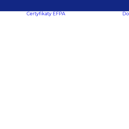
Certyfikaty EFPA
Do
O certyfikacji
le
ukcesy
Procedura
ropa
certyfikacji
Wymogi
certyfikacyjne
dacji
Procedura
y
recertyfikacji
aca
EFPA EIA
ich
EFPA EIP
ań
EFPA EFA
ter
EFPA EFP
EFPA ESG
owe
Advisor
EFPA ESG
ości
Expert Advisor