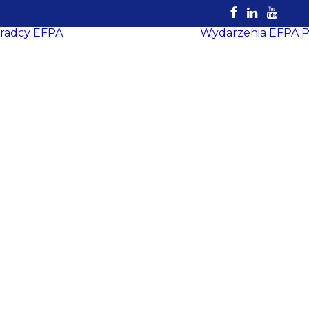
radcy EFPA
Wydarzenia EFPA
P
Rejestr
Certyfikowanych
Doradców
EFPA
Dokumenty do
pobrania
Strefa Doradcy