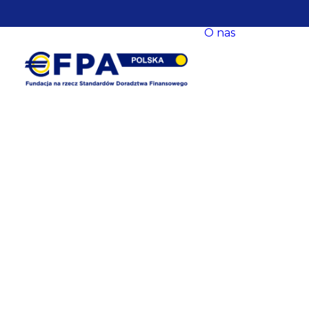
O nas
O nas
Nasze ce
Nasze s
EFPA Eu
Zarząd
Fundacji
Rada Fun
Komitet
Współpr
Baza
eksperck
opracow
Newslet
Dane
kontakt
Polityka
prywatn