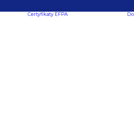
Certyfikaty EFPA
Do
O certyfikacji
le
ukcesy
Procedura
ropa
certyfikacji
Wymogi
certyfikacyjne
dacji
Procedura
y
recertyfikacji
aca
EFPA EIA
ich
EFPA EIP
ań
EFPA EFA
ter
EFPA EFP
EFPA ESG
owe
Advisor
EFPA ESG
ości
Expert Advisor