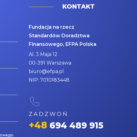
KONTAKT
Fundacja na rzecz
Standardów Doradztwa
Finansowego, EFPA Polska
Al. 3 Maja 12
00-391 Warszawa
biuro@efpa.pl
NIP: 7010183448
ZADZWOŃ
+48
694 489 915
nsowego