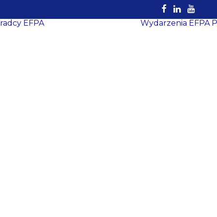
radcy EFPA
Wydarzenia EFPA
P
Rejestr
Certyfikowanych
Doradców
EFPA
Dokumenty do
pobrania
Strefa Doradcy