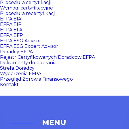
Procedura certyfikacji
Wymogi certyfikacyjne
Procedura recertyfikacji
EFPA EIA
EFPA EIP
EFPA EFA
EFPA EFP
EFPA ESG Advisor
EFPA ESG Expert Advisor
Doradcy EFPA
Rejestr Certyfikowanych Doradców EFPA
Dokumenty do pobrania
Strefa Doradcy
Wydarzenia EFPA
Przegląd Zdrowia Finansowego
Kontakt
MENU