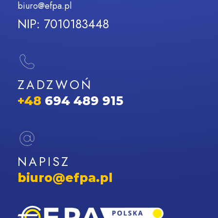
biuro@efpa.pl
NIP: 7010183448
ZADZWOŃ
+48
694 489 915
NAPISZ
biuro@efpa.pl