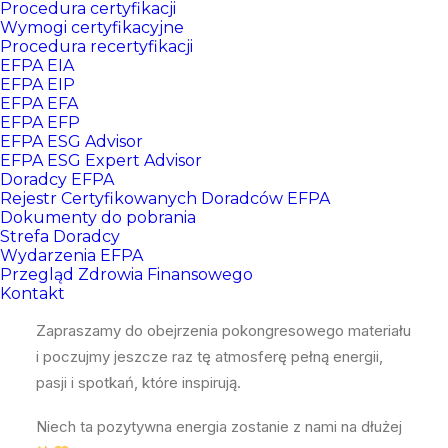
Procedura certyfikacji
Wymogi certyfikacyjne
Procedura recertyfikacji
EFPA EIA
EFPA EIP
EFPA EFA
EFPA EFP
EFPA ESG Advisor
EFPA ESG Expert Advisor
Doradcy EFPA
Rejestr Certyfikowanych Doradców EFPA
Dokumenty do pobrania
Strefa Doradcy
Wydarzenia EFPA
Drogie Certyfikowane Doradczynie, drodzy
Przegląd Zdrowia Finansowego
Certyfikowani Doradcy EFPA Polska,
Kontakt
Zapraszamy do obejrzenia pokongresowego materia
łu
i poczujmy je
szcze
raz tę atmosferę pełną energii,
pasji i spotkań, kt
óre
inspirują.
Niech ta pozytywna energia zostanie z nami na dłużej