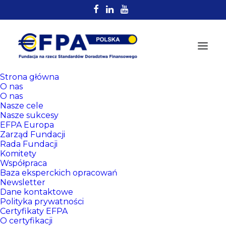
Strona główna
O nas
O nas
Nasze cele
Nasze sukcesy
EFPA Europa
Zarząd Fundacji
Rada Fundacji
8 grudnia, 2025
Komitety
Najlepsze chwile XVI Kongresu
Współpraca
Baza eksperckich opracowań
EFPA okiem kamery
Newsletter
Dane kontaktowe
Polityka prywatności
Certyfikaty EFPA
O certyfikacji