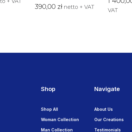
1 400,
to + VAT
390,00
zł
netto + VAT
VAT
Shop
Navigate
Shop All
About Us
Woman Collection
Our Creations
Man Collection
Testimonials