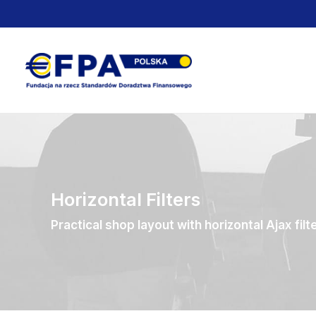
Horizontal Filters
Practical shop layout with horizontal Ajax filt