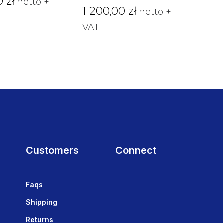
00
zł
netto +
1 200,00
zł
netto +
VAT
Customers
Connect
Faqs
Shipping
Returns