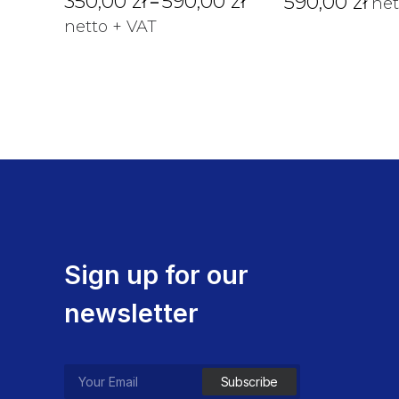
350,00
zł
590,00
zł
590,00
zł
–
net
cen:
netto + VAT
od
350,00 zł
do
590,00 zł
Sign up for our
newsletter